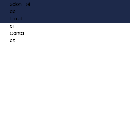
Salon
té
de
l'empl
oi
Conta
ct