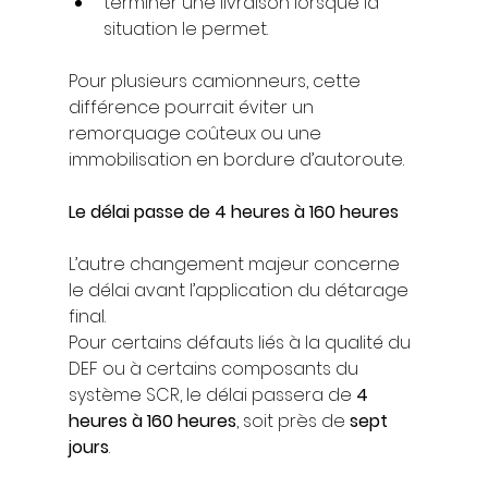
terminer une livraison lorsque la 
situation le permet.
Pour plusieurs camionneurs, cette 
différence pourrait éviter un 
remorquage coûteux ou une 
immobilisation en bordure d’autoroute.
Le délai passe de 4 heures à 160 heures
L’autre changement majeur concerne 
le délai avant l’application du détarage 
final.
Pour certains défauts liés à la qualité du 
DEF ou à certains composants du 
système SCR, le délai passera de 
4 
heures à 160 heures
, soit près de 
sept 
jours
.