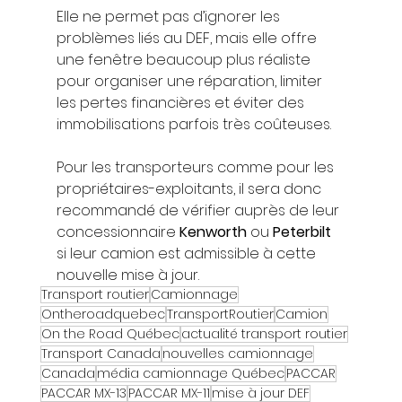
Elle ne permet pas d’ignorer les 
problèmes liés au DEF, mais elle offre 
une fenêtre beaucoup plus réaliste 
pour organiser une réparation, limiter 
les pertes financières et éviter des 
immobilisations parfois très coûteuses.
Pour les transporteurs comme pour les 
propriétaires-exploitants, il sera donc 
recommandé de vérifier auprès de leur 
concessionnaire 
Kenworth
 ou 
Peterbilt
si leur camion est admissible à cette 
nouvelle mise à jour.
Transport routier
Camionnage
Ontheroadquebec
TransportRoutier
Camion
On the Road Québec
actualité transport routier
Transport Canada
nouvelles camionnage
Canada
média camionnage Québec
PACCAR
PACCAR MX-13
PACCAR MX-11
mise à jour DEF