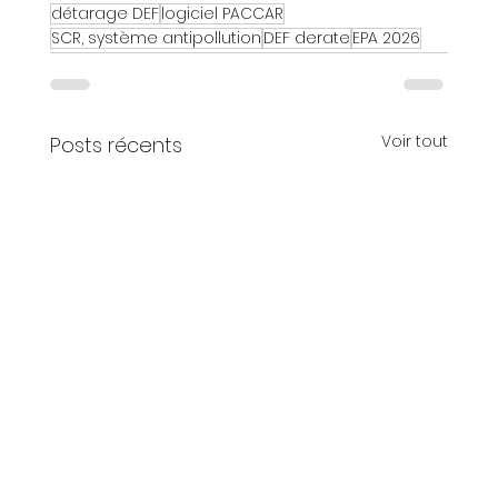
détarage DEF
logiciel PACCAR
SCR, système antipollution
DEF derate
EPA 2026
Voir tout
Posts récents