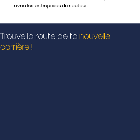
avec les entreprises du secteur.
Trouve la route de ta
nouvelle
carrière !