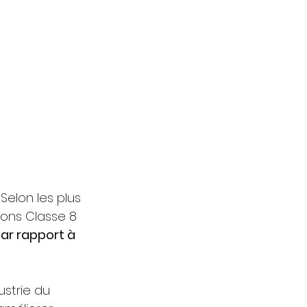
elon les plus 
ons Classe 8 
par rapport à 
strie du 