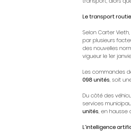
transport, alors qu
Le transport routie
Selon Carter Viet
par plusieurs fact
des nouvelles norm
vigueur le 1er janvie
Les commandes de t
098 unités
, soit u
Du côté des véhicu
services municipau
unités
, en hausse 
L’intelligence artif