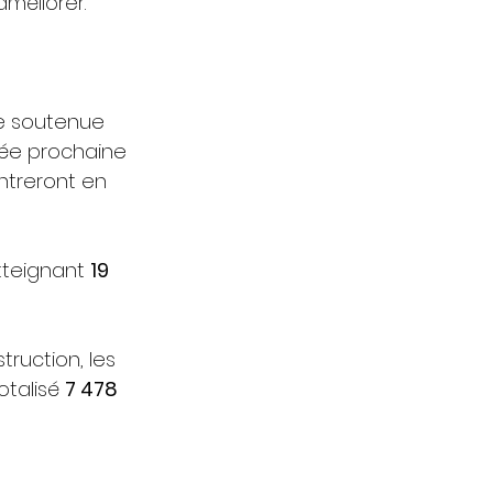
améliorer.
e soutenue 
vée prochaine 
ntreront en 
tteignant 
19 
ruction, les 
talisé 
7 478 