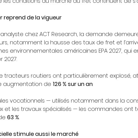
e les conditions du marché du fret continuent de s’
r reprend de la vigueur
h, analyste chez ACT Research, la demande demeur
eurs, notamment la hausse des taux de fret et l’arri
es environnementales américaines EPA 2027, qui e
r 2027.
racteurs routiers ont particulièrement explosé, a
ne augmentation de 
126 % sur un an
.
les vocationnels — utilisés notamment dans la const
x et les travaux spécialisés — les commandes ont to
de 
63 %
.
icielle stimule aussi le marché