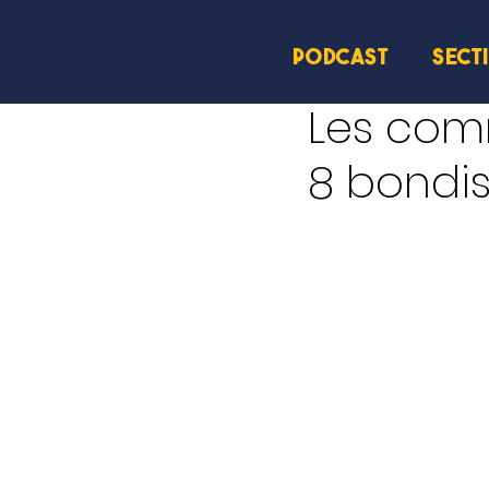
PODCAST
SECT
23 juin
2 min de lecture
Les com
8 bondis