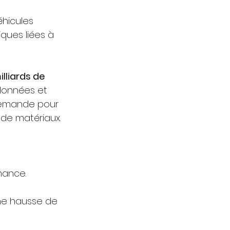
hicules 
ques liées à 
illiards de 
données et 
 demande pour 
 de matériaux.
mance.
ne hausse de 