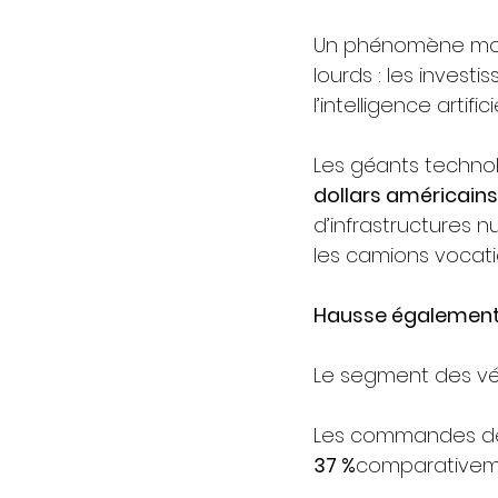
Un phénomène moin
lourds : les invest
l’intelligence artificie
Les géants technol
dollars américain
d’infrastructures 
les camions vocatio
Hausse également 
Le segment des vé
Les commandes des
37 %
comparativeme