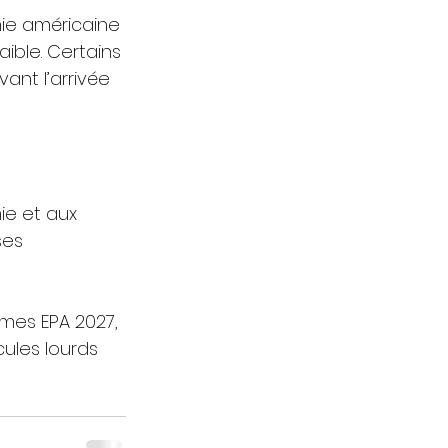
mie américaine 
ble. Certains 
nt l’arrivée 
e et aux 
ses 
mes EPA 2027, 
ules lourds 