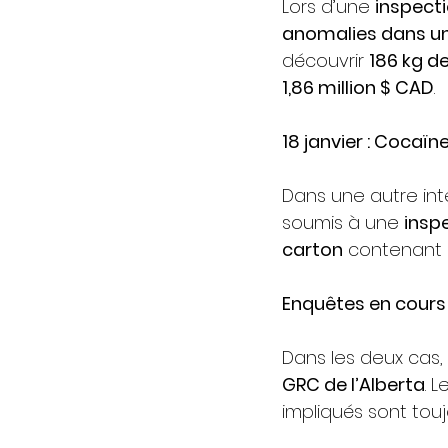
Lors d’une 
inspecti
anomalies dans u
découvrir 
186 kg 
1,86 million $ CAD
.
18 janvier : Cocaï
Dans une autre int
soumis à une 
insp
carton
 contenant 
Enquêtes en cours
Dans les deux cas, 
GRC de l’Alberta
. 
impliqués sont touj