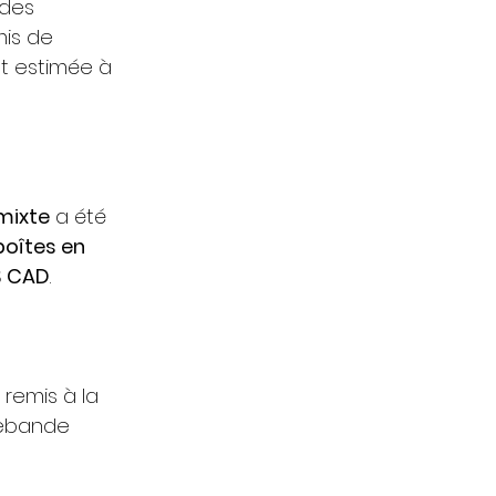
 des 
mis de 
t estimée à 
mixte
 a été 
oîtes en 
 $ CAD
.
 remis à la 
rebande 