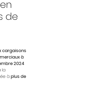
 en
s de
 cargaisons 
erciaux à 
embre 2024 
 la 
mée à 
plus de 