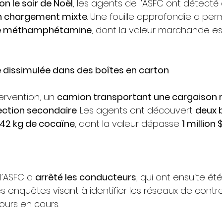
on le soir de Noël
, les agents de l’ASFC ont détecté
n chargement mixte
. Une fouille approfondie a per
de méthamphétamine
, dont la valeur marchande es
ne dissimulée dans des boîtes en carton
ervention, un 
camion transportant une cargaison 
ection secondaire
. Les agents ont découvert 
deux b
42 kg de cocaïne
, dont la valeur dépasse 
1 million
l’ASFC a 
arrêté les conducteurs
, qui ont ensuite été
Les enquêtes visant à identifier les réseaux de cont
ours en cours.