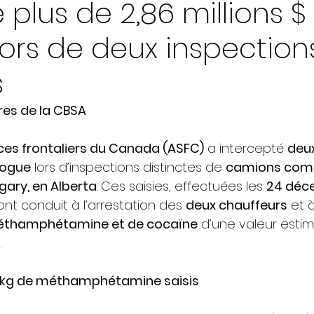
 plus de 2,86 millions $
ors de deux inspection
s
es de la CBSA
ces frontaliers du Canada (ASFC)
 a intercepté 
deux
rogue
 lors d’inspections distinctes de 
camions comm
gary, en Alberta
. Ces saisies, effectuées les 
24 déc
 ont conduit à l’arrestation des 
deux chauffeurs
 et à
thamphétamine et de cocaïne
 d’une valeur esti
D
.
6 kg de méthamphétamine saisis