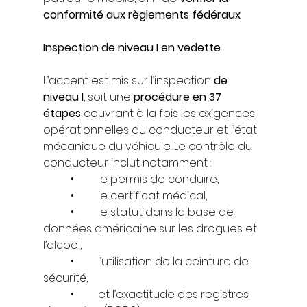
conformité aux règlements fédéraux
.
Inspection de niveau I en vedette
L’accent est mis sur l’inspection 
de 
niveau I
, soit une 
procédure en 37 
étapes
 couvrant à la fois les exigences 
opérationnelles du conducteur et l’état 
mécanique du véhicule. Le contrôle du 
conducteur inclut notamment :
	•	le permis de conduire,
	•	le certificat médical,
	•	le statut dans la base de 
données américaine sur les drogues et 
l’alcool,
	•	l’utilisation de la ceinture de 
sécurité,
	•	et l’exactitude des registres 