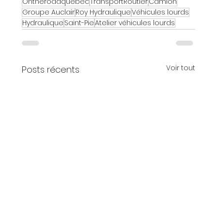
Ontheroadquebec
TransportRoutier
Camion
Groupe Auclair
Roy Hydraulique
Véhicules lourds
Hydraulique
Saint-Pie
Atelier véhicules lourds
Voir tout
Posts récents