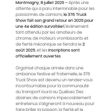
Montmagny, 8 juillet 2025 –
 Après une 
attente qui a paru interminable pour les 
passionnés de camions, 
le 376 Truck 
Show fait son grand retour en 2025 pour 
une 4e édition survoltée!
L’événement 
tant attendu par les amateurs de 
chrome, de moteurs vrombissants et 
de fierté mécanique se tiendra le 
2 
août 2025
, et les 
inscriptions sont 
officiellement ouvertes
.
Organisé chaque année dans une 
ambiance festive et fraternelle, le 376 
Truck Show est devenu un rendez-vous 
incontournable pour la communauté 
du transport lourd au Québec. Des 
dizaines de camions impeccablement 
entretenus s’aligneront à nouveau pour 
faire briller la passion, la fierté et le 