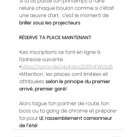
Si tu as passé ton printemps à faire 
reluire chaque boulon comme si c’était 
une œuvre d’art… c’est le moment de 
briller sous les projecteurs
.
RÉSERVE TA PLACE MAINTENANT
•Les inscriptions se font en ligne à 
l’adresse suivante :
•
https://forms.gle/nb4gbo2D8TnFWt3d6
•Attention : les places sont limitées et 
attribuées 
selon le principe du premier 
arrivé, premier garé!
Alors tague ton partner de route, ton 
boss ou ta gang de chrome et prépare-
toi pour 
LE rassemblement camionneur 
de l’été
!