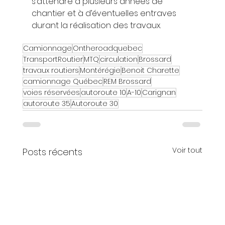
s’attendre à plusieurs années de 
chantier et à d’éventuelles entraves 
durant la réalisation des travaux.
Camionnage
Ontheroadquebec
TransportRoutier
MTQ
circulation
Brossard
travaux routiers
Montérégie
Benoit Charette
camionnage Québec
REM Brossard
voies réservées
autoroute 10
A-10
Carignan
autoroute 35
Autoroute 30
Voir tout
Posts récents