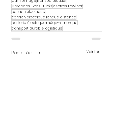
Camionnage
TransportRoutier
Mercedes-Benz Trucks
eActros Lowliner
camion électrique
camion électrique longue distance
batterie électrique
méga-remorque
transport durable
logistique
Voir tout
Posts récents