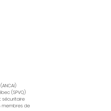
 (ANCAI) 
uébec (SPVQ) 
sécuritaire 
rs membres de 