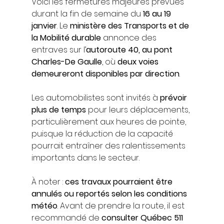
Voici les fermetures majeures prévues 
durant la fin de semaine du 
16 au 19 
janvier
. Le 
ministère des Transports et de 
la Mobilité durable
 annonce des 
entraves sur l’
autoroute 40, au pont 
Charles-De Gaulle
, où 
deux voies 
demeureront disponibles par direction
.
Les automobilistes sont invités à 
prévoir 
plus de temps
 pour leurs déplacements, 
particulièrement aux heures de pointe, 
puisque la réduction de la capacité 
pourrait entraîner des ralentissements 
importants dans le secteur.
À noter : 
ces travaux pourraient être 
annulés ou reportés selon les conditions 
météo
. Avant de prendre la route, il est 
recommandé de 
consulter Québec 511