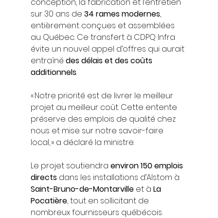
conception, la fabrication et l’entretien 
sur 30 ans de 
34 rames modernes
, 
entièrement conçues et assemblées 
au Québec. Ce transfert à CDPQ Infra 
évite un nouvel appel d’offres qui aurait 
entraîné 
des délais et des coûts 
additionnels
.
« Notre priorité est de livrer le meilleur 
projet au meilleur coût. Cette entente 
préserve des emplois de qualité chez 
nous et mise sur notre savoir-faire 
local, » a déclaré la ministre.
Le projet soutiendra 
environ 150 emplois 
directs
 dans les installations d’Alstom à 
Saint-Bruno-de-Montarville
 et à 
La 
Pocatière
, tout en sollicitant de 
nombreux fournisseurs québécois. 