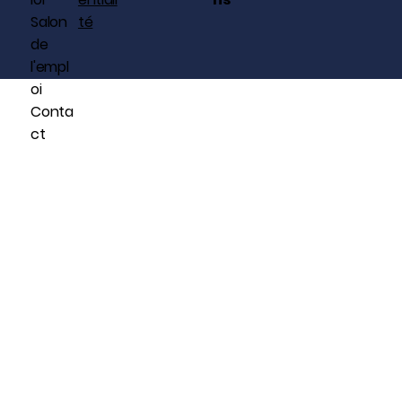
Salon
té
de
l'empl
oi
Conta
ct