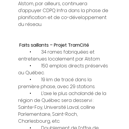
Alstom, par ailleurs, continuera 
d’appuyer CDPQ Infra dans la phase de 
planification et de co-développement 
du réseau.
 Faits saillants – Projet TramCité
	•	34 rames fabriquées et 
entretenues localement par Alstom.
	•	150 emplois directs préservés 
au Québec.
	•	19 km de tracé dans la 
première phase, avec 29 stations.
	•	L’axe le plus achalandé de la 
région de Québec sera desservi : 
Sainte-Foy, Université Laval, colline 
Parlementaire, Saint-Roch, 
Charlesbourg, etc.
	•	Doublement de l’offre de 