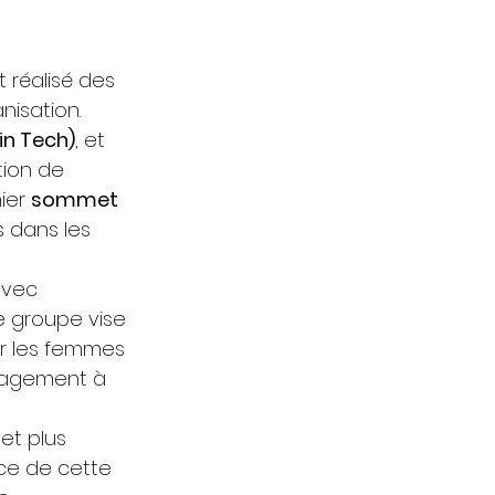
 réalisé des 
isation. 
n Tech)
, et 
tion de 
ier 
sommet 
 dans les 
avec 
e groupe vise 
r les femmes 
ngagement à 
et plus 
nce de cette 