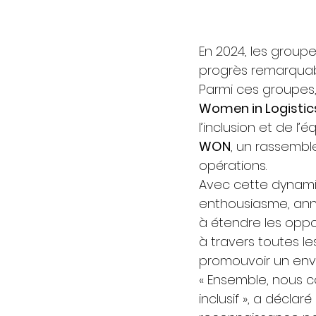
En 2024, les group
progrès remarquabl
Parmi ces groupes,
Women in Logistics
l’inclusion et de l
WON
, un rassembl
opérations. 
Avec cette dynamiq
enthousiasme, ann
à étendre les opp
à travers toutes le
promouvoir un envir
« Ensemble, nous co
inclusif », a décla