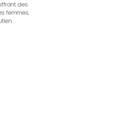
ffrant des 
es femmes, 
ien. 