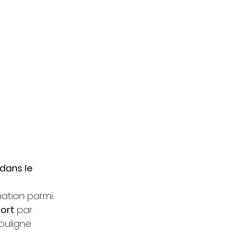
ans le 
ation parmi 
port
 par 
ouligne 