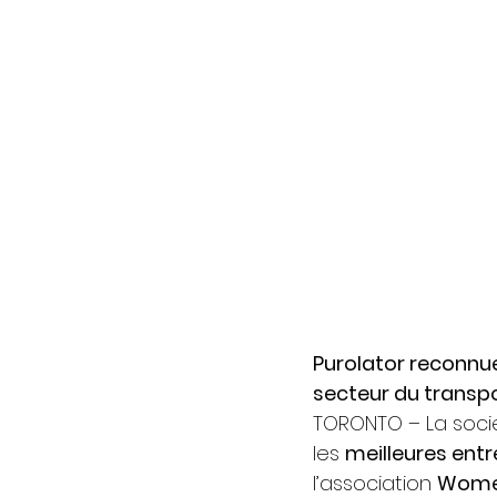
Purolator reconnu
secteur du transp
TORONTO – La socié
les 
meilleures ent
l’association 
Women