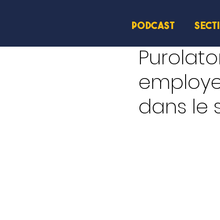
PODCAST
SECT
8 nov. 2024
1 min de lec
Purolat
employe
dans le 