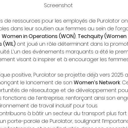
Screenshot
es de ressources pour les employés de Purolator ont
es dans leur soutien aux femmes au sein de l’organ
 
Women in Operations (WON)
, 
Techquity (Women i
 (WIL)
 ont joué un rôle déterminant dans la promo
’équité. L’un des événements marquants a été le prem
ement visant à inspirer et à encourager les femmes
ue positive, Purolator se projette déjà vers 2025 
onçant le lancement de son 
Women’s Network
. C
ortunités de réseautage et de développement pou
s fonctions de l’entreprise, renforçant ainsi son e
onnement de travail inclusif pour tous. 
ntribuons à bâtir un secteur du transport plus fort 
ré un porte-parole de Purolator, soulignant l’importa