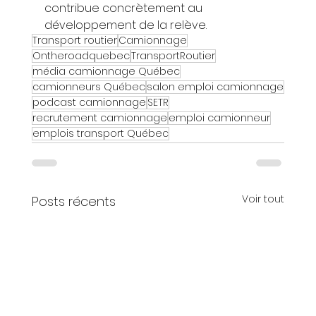
contribue concrètement au 
développement de la relève.
Transport routier
Camionnage
Ontheroadquebec
TransportRoutier
média camionnage Québec
camionneurs Québec
salon emploi camionnage
podcast camionnage
SETR
recrutement camionnage
emploi camionneur
emplois transport Québec
Voir tout
Posts récents