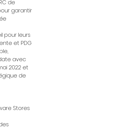
HRC de 
ur garantir 
ée 
 pour leurs 
dente et PDG 
le, 
date avec 
mai 2022 et 
tégique de 
ware Stores 
des 