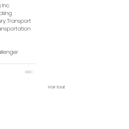
Inc. 
cking 
ry Transport 
ansportation 
allenger
Voir tout