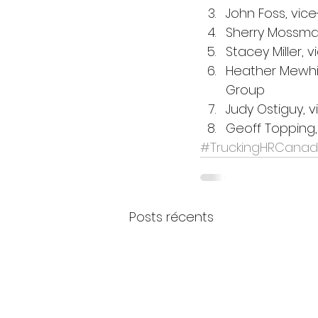
John Foss, vic
Sherry Mossman
Stacey Miller,
Heather Mewhin
Group 
Judy Ostiguy, v
Geoff Topping,
#TruckingHRCana
Posts récents