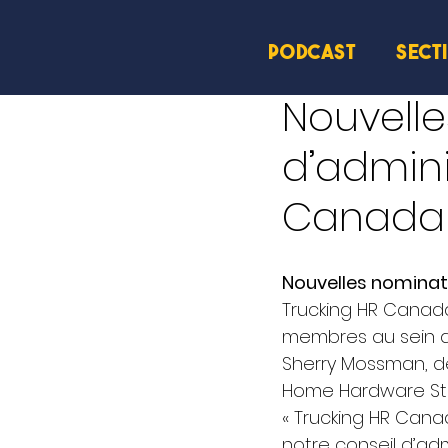
PODCAST
SECT
6 août 2024
2 min de l
Nouvelle
d’admini
Canada
Nouvelles nominat
Trucking HR Canada
membres au sein de 
Sherry Mossman, de
Home Hardware Sto
« Trucking HR Canad
notre conseil d’adm