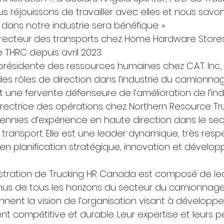
s réjouissons de travailler avec elles et nous savon
dans notre industrie sera bénéfique. » 
directeur des transports chez Home Hardware Stores 
 THRC depuis avril 2023. 
présidente des ressources humaines chez C.A.T. Inc.
s rôles de direction dans l’industrie du camionnage
une fervente défenseure de l’amélioration de l’indu
rectrice des opérations chez Northern Resource Tru
nnies d’expérience en haute direction dans le sec
ransport. Elle est une leader dynamique, très resp
n planification stratégique, innovation et dévelo
istration de Trucking HR Canada est composé de le
us de tous les horizons du secteur du camionnage 
tiennent la vision de l’organisation visant à développ
t compétitive et durable. Leur expertise et leurs p