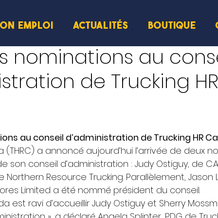
ION EMPLOI
ACTUALITÉS
BOUTIQUE
ecture
s nominations au conse
stration de Trucking H
ions au conseil d’administration de Trucking HR 
 (THRC) a annoncé aujourd’hui l’arrivée de deux n
son conseil d’administration : Judy Ostiguy, de C.A.T.
 Northern Resource Trucking. Parallèlement, Jason L
res Limited a été nommé président du conseil. 
a est ravi d’accueillir Judy Ostiguy et Sherry Moss
inistration », a déclaré Angela Splinter, PDG de Truc