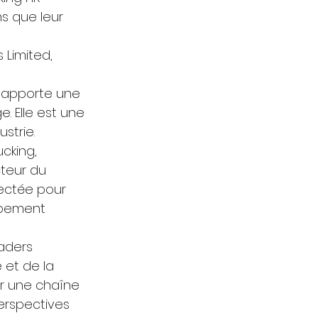
s que leur 
Limited, 
, apporte une 
. Elle est une 
strie. 
cking, 
teur du 
ectée pour 
ppement 
aders 
et de la 
er une chaîne 
erspectives 