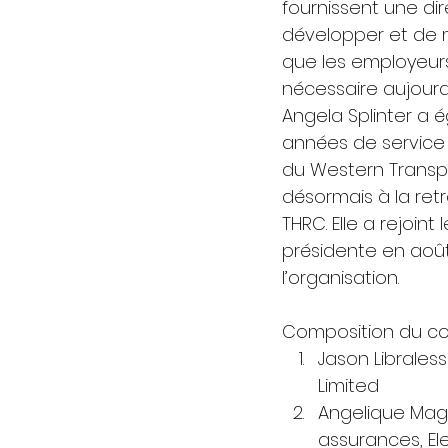
fournissent une di
développer et de 
que les employeurs
nécessaire aujourd’h
Angela Splinter a 
années de service e
du Western Transport
désormais à la re
THRC. Elle a rejoin
présidente en août 
l’organisation. 
Composition du cons
Jason Librales
Limited 
Angelique Magi
assurances, E