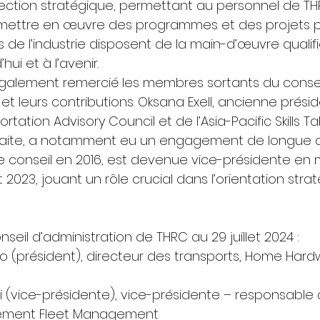
rection stratégique, permettant au personnel de T
mettre en œuvre des programmes et des projets po
 de l’industrie disposent de la main-d’œuvre qualifi
ui et à l’avenir. 
également remercié les membres sortants du conseil
t leurs contributions. Oksana Exell, ancienne prési
ation Advisory Council et de l’Asia-Pacific Skills Tab
traite, a notamment eu un engagement de longue 
t le conseil en 2016, est devenue vice-présidente en 
2023, jouant un rôle crucial dans l’orientation stra
eil d’administration de THRC au 29 juillet 2024 : 
so (président), directeur des transports, Home Hard
 (vice-présidente), vice-présidente – responsable 
lement Fleet Management 