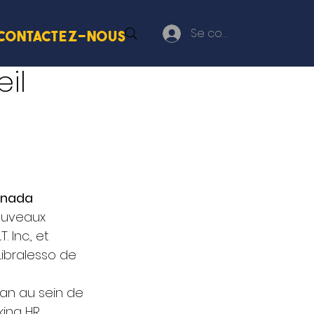
Se connecter
Contactez-nous
il
R
Canada
ouveaux 
 Inc., et 
ibralesso de 
man au sein de 
king HR 