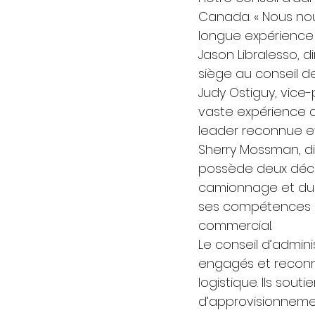
Canada. « Nous nou
longue expérience 
Jason Libralesso, 
siège au conseil de
Judy Ostiguy, vice-
vaste expérience de
leader reconnue et 
Sherry Mossman, di
possède deux déce
camionnage et du t
ses compétences e
commercial. 
Le conseil d’admin
engagés et reconn
logistique. Ils sou
d’approvisionnemen