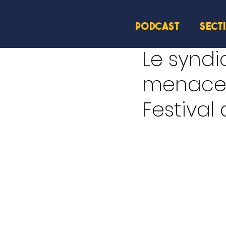
PODCAST
SECT
20 juin 2025
1 min de le
Le syndi
menace 
Festival