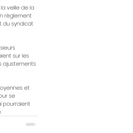
a veille de la 
un règlement 
t du syndicat 
sieurs 
ent sur les 
es ajustements 
toyennes et 
our se 
i pourraient 
.