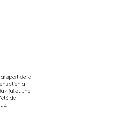
ransport de la 
entretien a 
4 juillet. Une 
’été de 
ue.