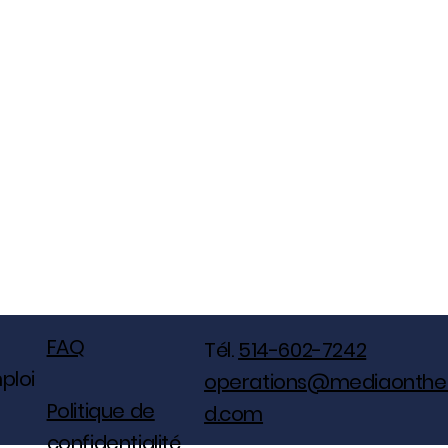
FAQ
Tél.
514-602-7242
ploi
operations@mediaonthe
Politique de
d.com
confidentialité