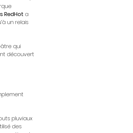
orque 
’s RedHot
 a 
à un relais 
âtre qui 
 ont découvert 
implement 
outs pluviaux 
ilisé des 