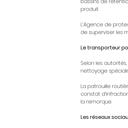
bassins de rétenti
produit.
L’Agence de protec
de superviser les 
Le transporteur po
Selon les autorité
nettoyage spéciali
La patrouille routi
constat d’infracti
la remorque.
Les réseaux sociau