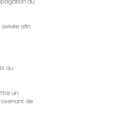
ropagation du 
avisée afin 
ts du 
ttre un 
provenant de 