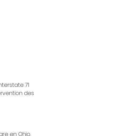
terstate 71 
rvention des 
are en Ohio, 