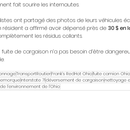
ent fait sourire les internautes.
listes ont partagé des photos de leurs véhicules é
n résident a affirmé avoir dépensé près de 
30 $ en 
complètement les résidus collants.
fuite de cargaison n’a pas besoin d’être dangere
e.
onnage
TransportRoutier
Frank’s RedHot Ohio
fuite camion Ohi
remorque
Interstate 71
déversement de cargaison
nettoyage 
de l’environnement de l’Ohio