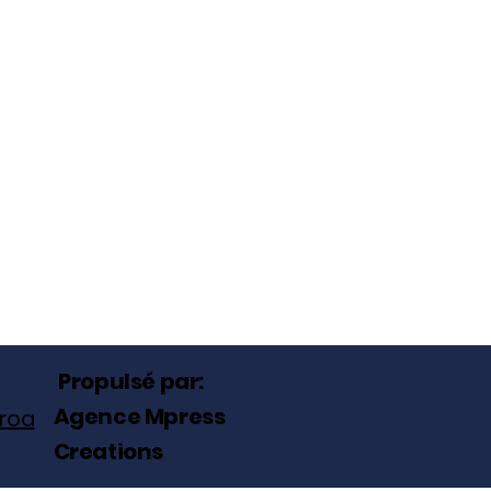
Propulsé par:
Agence Mpress
roa
Creations