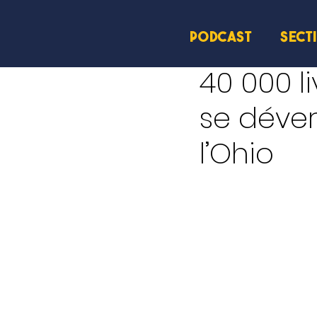
PODCAST
SECT
3 juil.
2 min de lecture
40 000 l
se déver
l’Ohio