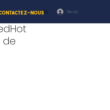
Se connecter
Contactez-nous
RedHot
e de