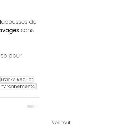
claboussés de 
lavages
 sans 
use pour 
o
Frank’s RedHot
environnemental
Voir tout