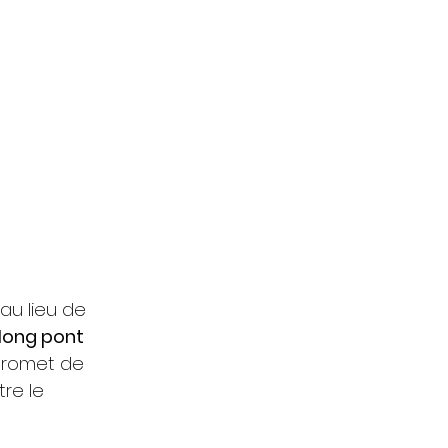
 au lieu de 
 long pont 
 promet de 
tre le 