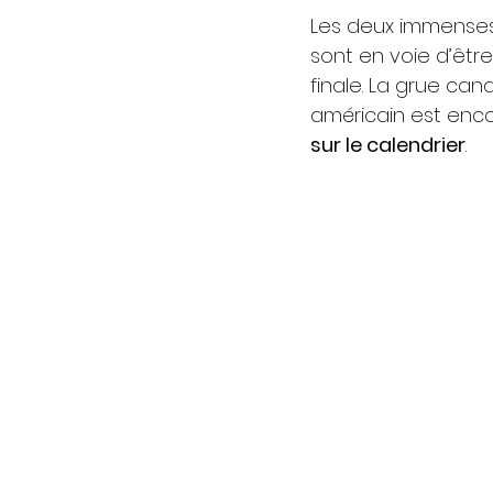
Les deux immenses 
sont en voie d’êtr
finale. La grue ca
américain est enc
sur le calendrier
.