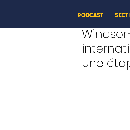
PODCAST
SECT
27 juil. 2025
1 min de lec
Windsor–
internat
une éta