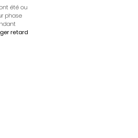
ont été ou 
ur phase 
endant 
ger retard 