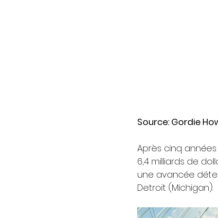
Source: Gordie How
Après cinq années 
6,4 milliards de doll
une avancée déterm
Detroit (Michigan).