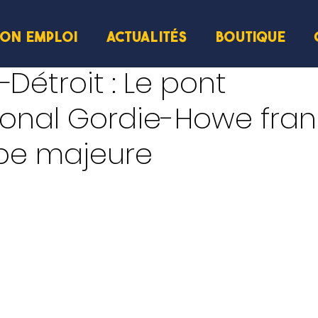
ION EMPLOI
ACTUALITÉS
BOUTIQUE
ture
Détroit : Le pont
ional Gordie-Howe fran
pe majeure