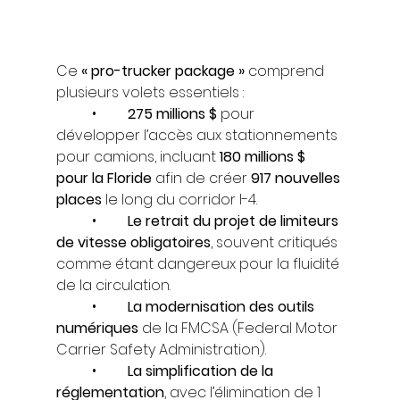
Ce 
« pro-trucker package »
 comprend 
plusieurs volets essentiels :
	•	
275 millions $
 pour 
développer l’accès aux stationnements 
pour camions, incluant 
180 millions $ 
pour la Floride
 afin de créer 
917 nouvelles 
places
 le long du corridor I-4.
	•	
Le retrait du projet de limiteurs 
de vitesse obligatoires
, souvent critiqués 
comme étant dangereux pour la fluidité 
de la circulation.
	•	
La modernisation des outils 
numériques
 de la FMCSA (Federal Motor 
Carrier Safety Administration).
	•	
La simplification de la 
réglementation
, avec l’élimination de 1 