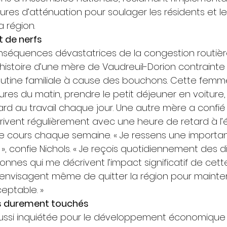
es d’atténuation pour soulager les résidents et le
 région. 
t de nerfs
conséquences dévastatrices de la congestion routièr
’histoire d’une mère de Vaudreuil-Dorion contrainte
utine familiale à cause des bouchons. Cette femme d
res du matin, prendre le petit déjeuner en voiture, 
ard au travail chaque jour. Une autre mère a confié
rivent régulièrement avec une heure de retard à l’
de cours chaque semaine. « Je ressens une importa
», confie Nichols. « Je reçois quotidiennement des d
nes qui me décrivent l’impact significatif de cette 
 envisagent même de quitter la région pour mainten
eptable. » 
 durement touchés
aussi inquiétée pour le développement économique 