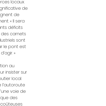
rces locaux. 
gnificative de 
ignent de 
t. « Il sera 
s déficits 
t des carnets 
ustriels sont 
 le pont est 
agir. » 
ion au 
 insister sur 
ier local. 
e l’autoroute 
d’une voie de 
ique des 
p coûteuses 