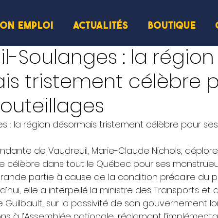
ION EMPLOI
ACTUALITÉS
BOUTIQUE
cture
l-Soulanges : la région
s tristement célèbre 
outeillages
s : la région désormais tristement célèbre pour ses
dante de Vaudreuil, Marie-Claude Nichols, déplore
ue célèbre dans tout le Québec pour ses monstrue
grande partie à cause de la condition précaire du po
’hui, elle a interpellé la ministre des Transports et d
Guilbault, sur la passivité de son gouvernement lor
ns à l’Assemblée nationale, réclamant l’implémenta