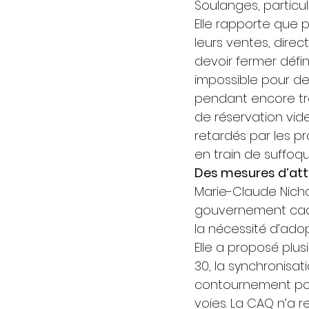
Soulanges, particu
Elle rapporte que pl
leurs ventes, dire
devoir fermer défin
impossible pour d
pendant encore troi
de réservation vide
retardés par les p
en train de suffoq
Des mesures d’att
Marie-Claude Nich
gouvernement caquis
la nécessité d’ado
Elle a proposé plus
30, la synchronisat
contournement pour
voies. La CAQ n’a 