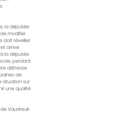
s 
e, la députée 
 de modifier 
oit réveiller 
et arrive 
 à la députée 
école, perdant 
nte détresse 
izaines de 
situation sur 
ir une qualité 
de Vaudreuil-