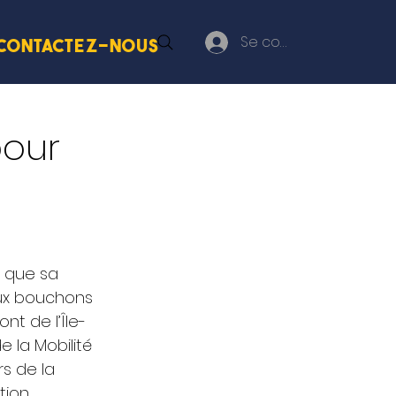
Se connecter
Contactez-nous
pour
 
 que sa 
ux bouchons 
nt de l’Île-
e la Mobilité 
s de la 
tion 