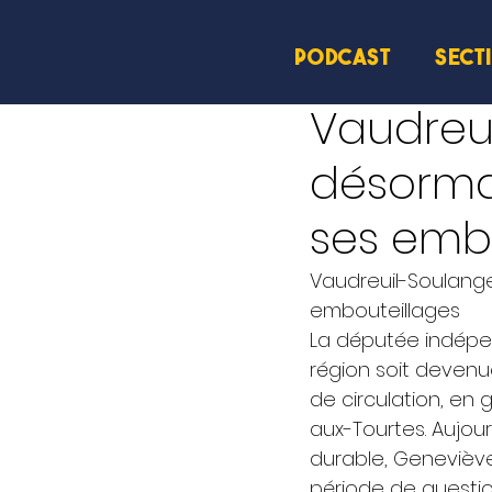
PODCAST
SECT
9 mai 2024
2 min de le
Vaudreui
désormai
ses emb
Vaudreuil-Soulange
embouteillages 
La députée indépen
région soit deven
de circulation, en 
aux-Tourtes. Aujourd
durable, Geneviève 
période de questio