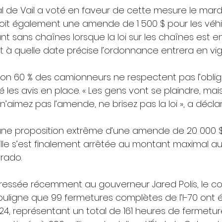
l de Vail a voté en faveur de cette mesure le mardi
oit également une amende de 1 500 $ pour les véhi
 sans chaînes lorsque la loi sur les chaînes est en
nt à quelle date précise l’ordonnance entrera en vig
iron 60 % des camionneurs ne respectent pas l’obligat
 les avis en place. « Les gens vont se plaindre, ma
 n’aimez pas l’amende, ne brisez pas la loi », a déclar
, une proposition extrême d’une amende de 20 000 $
lle s’est finalement arrêtée au montant maximal aut
orado.
ressée récemment au gouverneur Jared Polis, le con
souligne que 99 fermetures complètes de l’I-70 ont é
24, représentant un total de 161 heures de fermetur