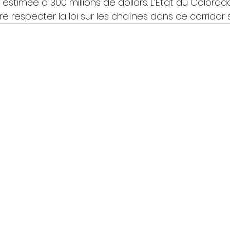
timée à 300 millions de dollars. L’État du Colorado 
ire respecter la loi sur les chaînes dans ce corridor 