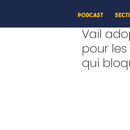
PODCAST
SECT
23 mars 2025
1 min de 
Vail ad
pour le
qui bloqu