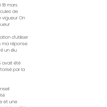
 18 mars. 
cules de 
 vigueur. On 
ueur.
ion d’utiliser 
is ma réponse 
é un élu.
 avait été 
orisé par la 
seil 
té 
e et une 