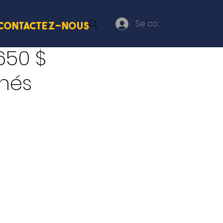
Se connecter
Contactez-nous
650 $
înés