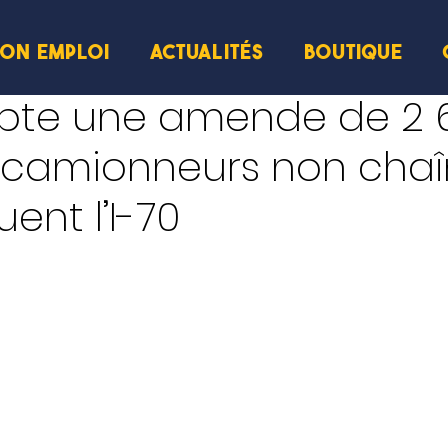
ION EMPLOI
ACTUALITÉS
BOUTIQUE
lecture
opte une amende de 2 
s camionneurs non cha
ent l’I-70