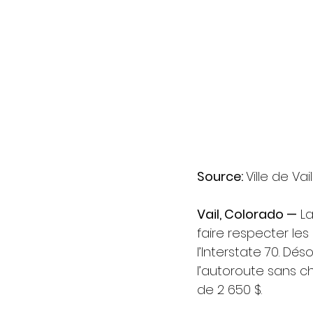
Source: 
Ville de Vail
Vail, Colorado —
 L
faire respecter les 
l’Interstate 70. Dé
l’autoroute sans c
de 2 650 $.