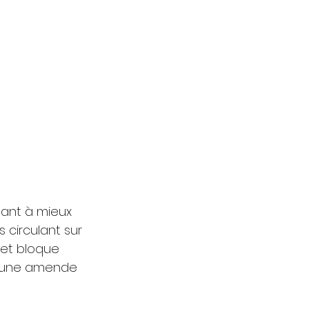
sant à mieux 
s circulant sur 
 et bloque 
à une amende 