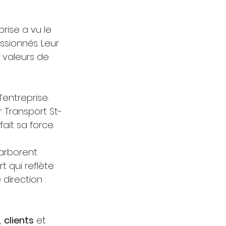
rise a vu le 
sionnés. Leur 
s valeurs de 
’entreprise. 
r Transport St-
fait sa force.
 arborent 
t qui reflète 
direction : 
, 
clients
 et 