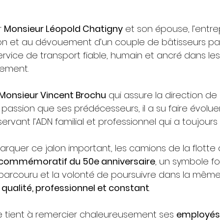
 
Monsieur Léopold Chatigny
 et son épouse, l’entrep
sion et au dévouement d’un couple de bâtisseurs pas
n service de transport fiable, humain et ancré dans le
gement.
Monsieur Vincent Brochu
 qui assure la direction de l
passion que ses prédécesseurs, il a su faire évolue
ervant l’ADN familial et professionnel qui a toujours 
arquer ce jalon important, les camions de la flotte
 commémoratif du 50e anniversaire
, un symbole for
 parcouru et la volonté de poursuivre dans la même 
e qualité, professionnel et constant
.
re tient à remercier chaleureusement ses 
employés