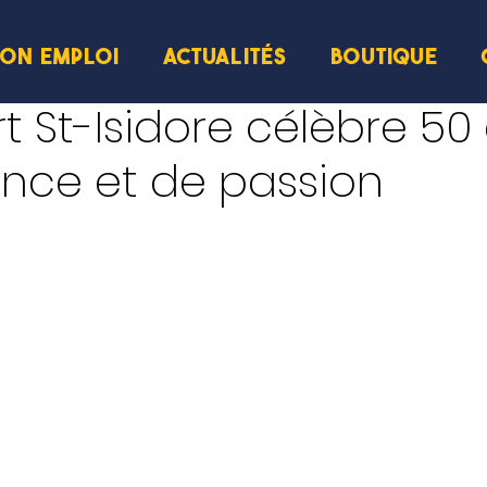
ION EMPLOI
ACTUALITÉS
BOUTIQUE
cture
t St-Isidore célèbre 50
ence et de passion