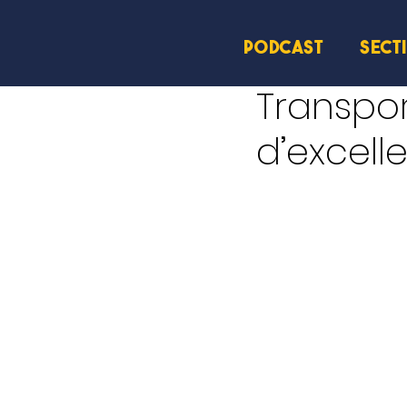
PODCAST
SECT
11 sept. 2025
1 min de le
Transpor
d’excell