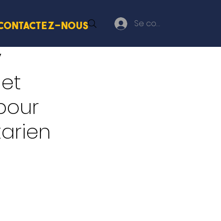
Se connecter
Contactez-nous
y
 et
pour
tarien