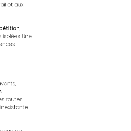
il et aux 
pétition
, 
isolées. Une 
uences 
vants, 
s 
es routes 
 inexistante — 
bsence de 