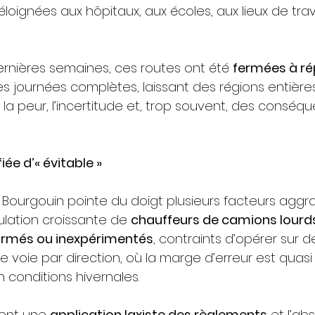
oignées aux hôpitaux, aux écoles, aux lieux de trava
ernières semaines, ces routes ont été 
fermées à ré
s journées complètes, laissant des régions entières 
e la peur, l’incertitude et, trop souvent, des conséq
iée d’« évitable »
y Bourgouin pointe du doigt plusieurs facteurs aggra
lation croissante de 
chauffeurs de camions lourd
ormés ou inexpérimentés
, contraints d’opérer sur d
le voie par direction, où la marge d’erreur est quasi
 conditions hivernales.
ent une 
application laxiste des règlements
 et l’a