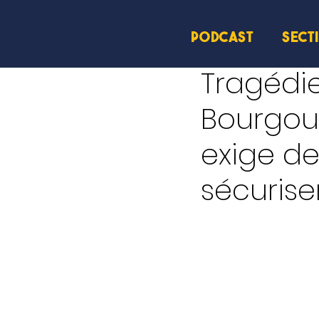
PODCAST
SECT
23 déc. 2025
4 min de l
Tragédie
Bourgoui
exige d
sécurise