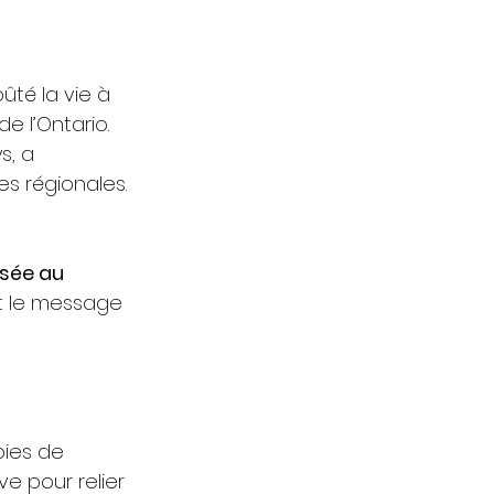
té la vie à 
e l’Ontario. 
s, a 
s régionales.
 
sée au 
et le message 
oies de 
ve pour relier 