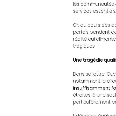
les communautés él
services essentiels.
Or, au cours des d
parfois pendant de
réalité qui aliment
tragiques.
Une tragédie qualif
Dans sa lettre, Gu
notamment la circu
insuffisamment f
étroites, à une seu
particulièrement en
Il dénonce égalem