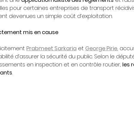
s pour certaines entreprises de transport récidivis
nt devenues un simple coût d’exploitation.
ectement mis en cause
licitement 
Prabmeet Sarkaria
 et 
George Pirie
, accu
sabilité d’assurer la sécurité du public. Selon le déput
ssements en inspection et en contrôle routier, 
les 
tants
.