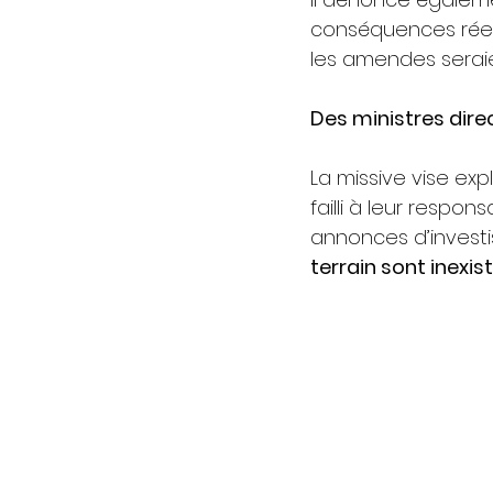
conséquences réelle
les amendes seraie
Des ministres dir
La missive vise exp
failli à leur respon
annonces d’investi
terrain sont inexis