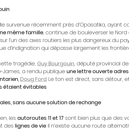
ouin
elle survenue récemment près d’Opasatika, ayant coû
une même famille
, continue de bouleverser le Nord d
ur l’un des axes routiers les plus dangereux du pay
 d’indignation qui dépasse largement les frontière
ette tragédie, 
Guy Bourgouin
, député provincial de
James, a rendu publique 
une lettre ouverte adres
ntarien, 
Doug Ford
. Le ton est direct, sans détour, 
 étaient évitables
.
tales, sans aucune solution de rechange
en, les 
autoroutes 11 et 17
 sont bien plus que des v
nt des 
lignes de vie
. Il n’existe aucune route alternati