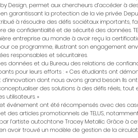
y by Design, permet aux chercheurs d’accéder à de
 en garantissant la protection de la vie privée. Depui
bué à résoudre des défis sociétaux importants, fai
e de confidentialité et de sécurité des données. TE
re entreprise au monde à avoir reçu la certificatio
 pour ce programme, illustrant son engagement env
es responsables et sécuritaires. 
des données et du Bureau des relations de confianc
cipants pour leurs efforts : « Ces étudiants ont démon
 d’innovation dont nous avons grand besoin. Ils ont 
onceptualiser des solutions à des défis réels, tout
s utilisateurs. » 
cet événement ont été récompensés avec des cas
et des articles promotionnels de TELUS, notamment
ar l’artiste autochtone Tracey Metallic. Grâce à cette
ien avoir trouvé un modèle de gestion de la circula