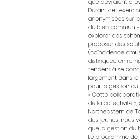
que devraient prov
Durant cet exercic
anonymisées sur la
du bien commun » de
explorer des schém
proposer des solu
(coïncidence amusant
distinguée en rempo
tendent à se conce
largement dans le G
pour la gestion du t
« Cette collaborat
de la collectivité 
Northeastern de Tor
des jeunes, nous v
que la gestion du 
Le programme de T