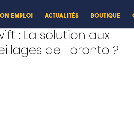
ION EMPLOI
ACTUALITÉS
BOUTIQUE
cture
ift : La solution aux
illages de Toronto ?