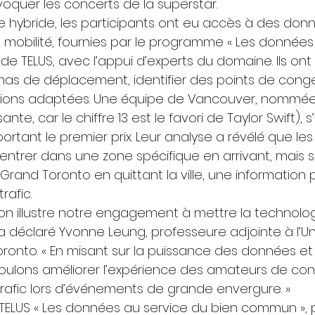
oquer les concerts de la superstar. 
e hybride, les participants ont eu accès à des don
 mobilité, fournies par le programme « Les données
 TELUS, avec l’appui d’experts du domaine. Ils ont 
as de déplacement, identifier des points de conges
tions adaptées. Une équipe de Vancouver, nommée
e, car le chiffre 13 est le favori de Taylor Swift), s’
rtant le premier prix. Leur analyse a révélé que le
ntrer dans une zone spécifique en arrivant, mais s
rand Toronto en quittant la ville, une information 
rafic. 
ion illustre notre engagement à mettre la technolog
», a déclaré Yvonne Leung, professeure adjointe à l’Un
onto. « En misant sur la puissance des données et l
oulons améliorer l’expérience des amateurs de conc
trafic lors d’événements de grande envergure. » 
ELUS « Les données au service du bien commun », p