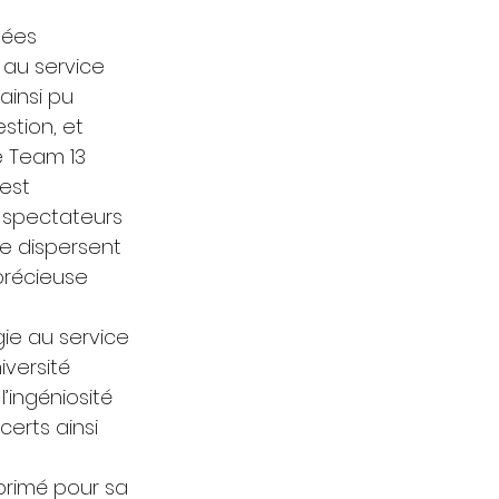
nées 
 au service 
ainsi pu 
tion, et 
 Team 13 
est 
s spectateurs 
e dispersent 
précieuse 
ie au service 
iversité 
’ingéniosité 
erts ainsi 
rimé pour sa 