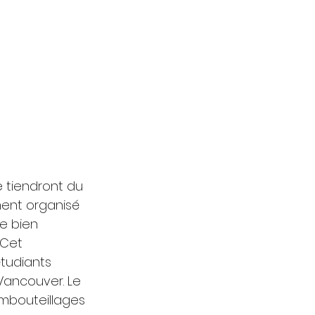
e tiendront du 
ment organisé 
e bien 
 Cet 
étudiants 
Vancouver. Le 
embouteillages 