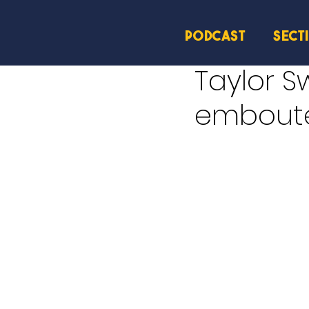
PODCAST
SECT
13 nov. 2024
2 min de le
Taylor Sw
emboute