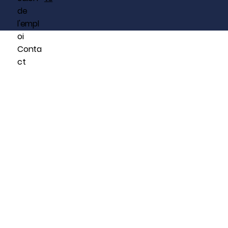
de
l'empl
oi
Conta
ct