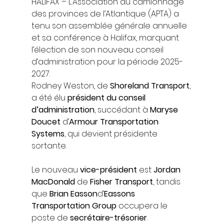
HALIFAX – L’Association du camionnage 
des provinces de l’Atlantique (APTA) a 
tenu son assemblée générale annuelle 
et sa conférence à Halifax, marquant 
l’élection de son nouveau conseil 
d’administration pour la période 2025-
2027.
Rodney Weston, de 
Shoreland Transport
, 
a été élu 
président du conseil 
d’administration
, succédant à 
Maryse 
Doucet
 d’
Armour Transportation 
Systems
, qui devient présidente 
sortante.
Le nouveau 
vice-président
 est 
Jordan 
MacDonald
 de 
Fisher Transport
, tandis 
que 
Brian Easson
d’
Eassons 
Transportation Group
 occupera le 
poste de 
secrétaire-trésorier
.