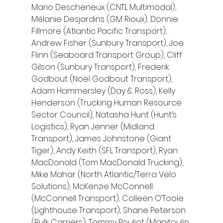
Mario Descheneux (CNTL Multimodal), 
Mélanie Desjardins (GM Rioux), Donnie 
Fillmore (Atlantic Pacific Transport), 
Andrew Fisher (Sunbury Transport), Joe 
Flinn (Seaboard Transport Group), Cliff 
Gilson (Sunbury Transport), Frederik 
Godbout (Noël Godbout Transport), 
Adam Hammersley (Day & Ross), Kelly 
Henderson (Trucking Human Resource 
Sector Council), Natasha Hunt (Hunt’s 
Logistics), Ryan Jenner (Midland 
Transport), James Johnstone (Giant 
Tiger), Andy Keith (SFL Transport), Ryan 
MacDonald (Tom MacDonald Trucking), 
Mike Mahar (North Atlantic/Terra Velo 
Solutions), McKenzie McConnell 
(McConnell Transport), Colleen O’Toole 
(Lighthouse Transport), Shane Peterson 
(Bulk Carriers), Tommy Pouliot (Manitoulin 