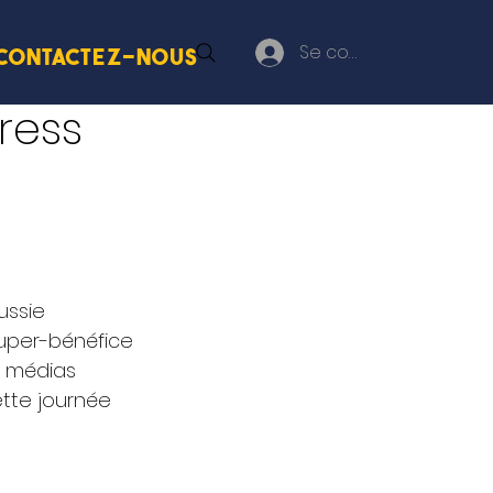
Se connecter
Contactez-nous
ress
ssie  
ouper-bénéfice 
s médias 
ette journée 