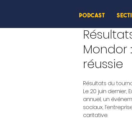
PODCAST
SECT
22 juin 2024
1 min de le
Résultat
Mondor :
réussie
Résultats du tourno
Le 20 juin dernier,
annuel, un événeme
sociaux, l’entrepri
caritative. 