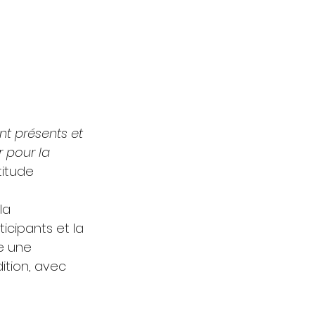
nt présents et 
 pour la 
itude 
la 
cipants et la 
e une 
ition, avec 