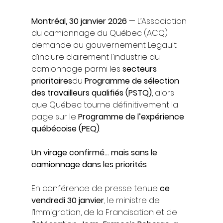
Montréal, 30 janvier 2026
 — L’Association 
du camionnage du Québec (ACQ) 
demande au gouvernement Legault 
d’inclure clairement l’industrie du 
camionnage parmi les 
secteurs 
prioritaires
du 
Programme de sélection 
des travailleurs qualifiés (PSTQ)
, alors 
que Québec tourne définitivement la 
page sur le 
Programme de l’expérience 
québécoise (PEQ)
.
Un virage confirmé… mais sans le 
camionnage dans les priorités
En conférence de presse tenue 
ce 
vendredi 30 janvier
, le ministre de 
l’Immigration, de la Francisation et de 