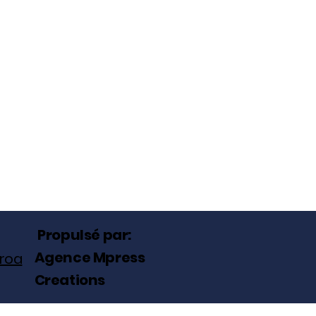
Propulsé par:
Agence Mpress
roa
Creations