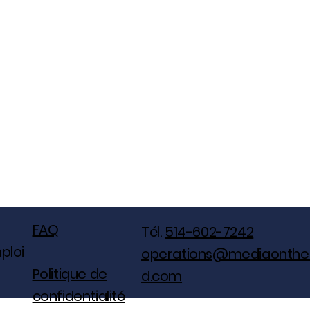
FAQ
Tél.
514-602-7242
ploi
operations@mediaonthe
Politique de
d.com
confidentialité