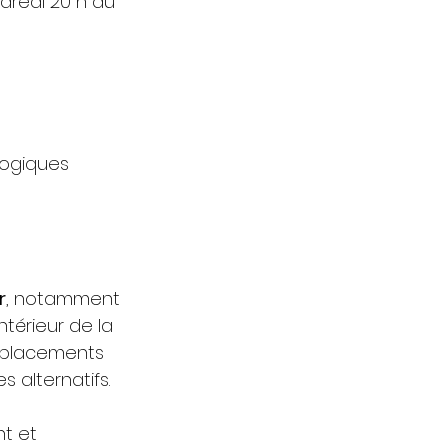
dredi 20 h au 
ogiques 
r
, notamment 
ntérieur de la 
 déplacements 
s alternatifs.
t et 