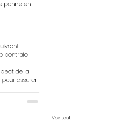
ute panne en 
uivront 
e centrale.
spect de la 
l pour assurer 
Voir tout