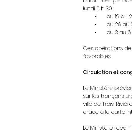
Durant ces période
lundi 6 h 30 :
	•	du 19 a
	•	du 26 a
	•	du 3 au 
Ces opérations de
favorables.
Circulation et con
Le Ministère prévie
sur les tronçons ur
ville de Trois-Riviè
grâce à la carte in
Le Ministère recom