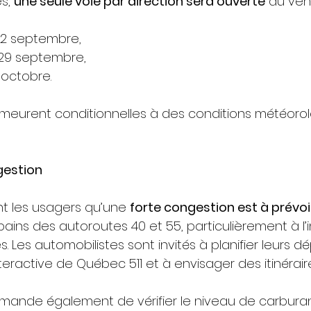
s, 
une seule voie par direction sera ouverte
 du ven
u 22 septembre,
u 29 septembre,
6 octobre.
meurent conditionnelles à des conditions météorol
gestion
nt les usagers qu’une 
forte congestion est à prévoi
bains des autoroutes 40 et 55, particulièrement à l’i
res. Les automobilistes sont invités à planifier leurs
teractive de Québec 511 et à envisager des itinéraire
mande également de vérifier le niveau de carburan