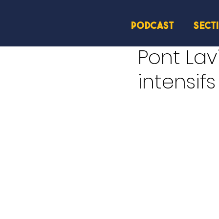
PODCAST
SECT
10 sept. 2025
1 min de l
Pont Lav
intensif