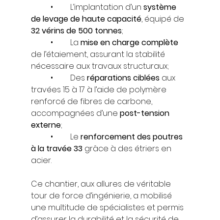
	•	L’implantation d’un 
système 
de levage de haute capacité
, équipé de 
32 vérins de 500 tonnes
;
	•	La 
mise en charge complète
de l’étaiement, assurant la stabilité 
nécessaire aux travaux structuraux;
	•	Des 
réparations ciblées
 aux 
travées 15 à 17 à l’aide de polymère 
renforcé de fibres de carbone, 
accompagnées d’une 
post-tension 
externe
;
	•	Le 
renforcement des poutres 
à la travée 33
 grâce à des étriers en 
acier.
Ce chantier, aux allures de véritable 
tour de force d’ingénierie, a mobilisé 
une multitude de spécialistes et permis 
d’assurer la durabilité et la sécurité de 