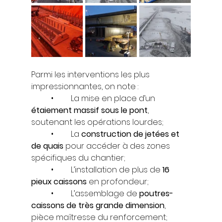
Parmi les interventions les plus 
impressionnantes, on note :
	•	La mise en place d’un 
étaiement massif sous le pont
, 
soutenant les opérations lourdes;
	•	La 
construction de jetées et 
de quais
 pour accéder à des zones 
spécifiques du chantier;
	•	L’installation de plus de 
16 
pieux caissons
 en profondeur;
	•	L’assemblage de 
poutres-
caissons de très grande dimension
, 
pièce maîtresse du renforcement;