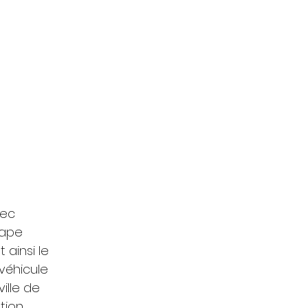
bec 
tape 
ainsi le 
véhicule 
ille de 
ion. 