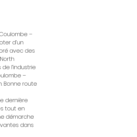
x Coulombe – 
oter d’un 
boré avec des 
 North 
e l’industrie 
Coulombe – 
n. Bonne route 
e dernière 
s tout en 
 une démarche 
ovantes dans 