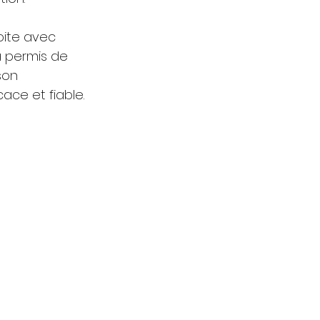
oite avec 
a permis de 
son 
ace et fiable. 