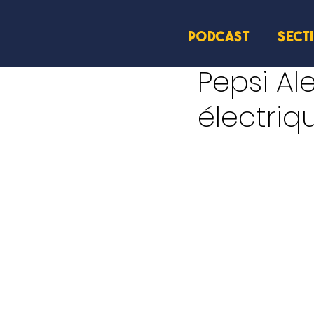
PODCAST
SECT
31 juil. 2024
2 min de lec
Pepsi Al
électriq