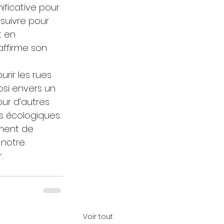
ficative pour 
 suivre pour 
t en 
ffirme son 
ir les rues 
psi envers un 
our d’autres 
s écologiques. 
ment de 
 notre 
.
Voir tout