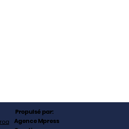
Propulsé par:
Agence Mpress
roa