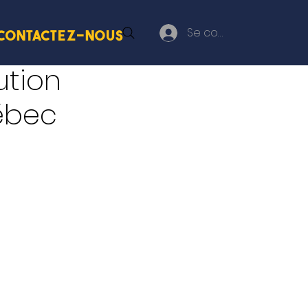
Se connecter
Contactez-nous
ution
uébec