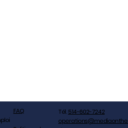
FAQ
Tél.
514-602-7242
ploi
operations@mediaonthe