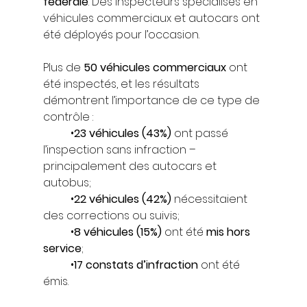
fédérale
. Des inspecteurs spécialisés en 
véhicules commerciaux et autocars ont 
été déployés pour l’occasion.
Plus de 
50 véhicules commerciaux
 ont 
été inspectés, et les résultats 
démontrent l’importance de ce type de 
contrôle :
	•
23 véhicules (43%)
 ont passé 
l’inspection sans infraction – 
principalement des autocars et 
autobus;
	•
22 véhicules (42%)
 nécessitaient 
des corrections ou suivis;
	•
8 véhicules (15%)
 ont été 
mis hors 
service
;
	•
17 constats d’infraction
 ont été 
émis.