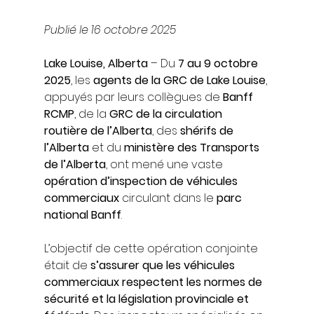
Publié le 16 octobre 2025
Lake Louise, Alberta
 – Du 
7 au 9 octobre 
2025
, les 
agents de la GRC de Lake Louise
, 
appuyés par leurs collègues de 
Banff 
RCMP
, de la 
GRC de la circulation 
routière de l’Alberta
, des 
shérifs de 
l’Alberta
 et du 
ministère des Transports 
de l’Alberta
, ont mené une vaste 
opération d’inspection de véhicules 
commerciaux
 circulant dans le 
parc 
national Banff
.
L’objectif de cette opération conjointe 
était de 
s’assurer que les véhicules 
commerciaux respectent les normes de 
sécurité et la législation provinciale et 