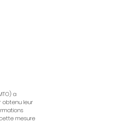
(MTO) a 
 obtenu leur 
ormations 
 cette mesure 