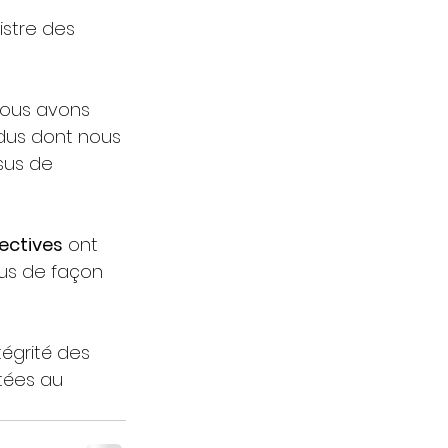
istre des 
Nous avons 
dus dont nous 
sus de 
ectives
 ont 
us de façon 
tégrité des 
tées au 