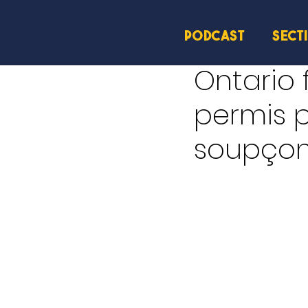
PODCAST
SECT
10 sept. 2025
1 min de l
Ontario 
permis 
soupçon