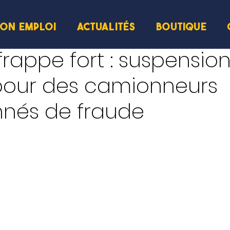
ION EMPLOI
ACTUALITÉS
BOUTIQUE
ecture
frappe fort : suspensio
pour des camionneurs
nés de fraude