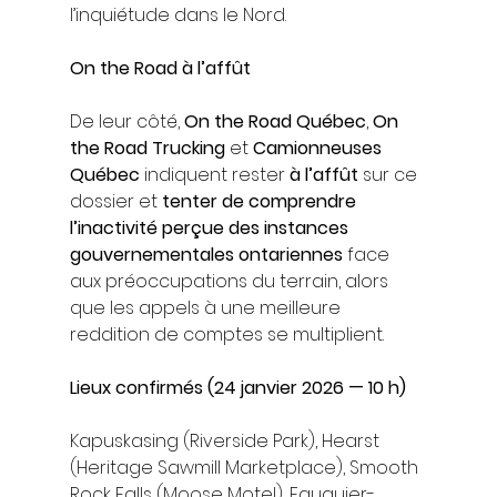
l’inquiétude dans le Nord.
On the Road à l’affût
De leur côté, 
On the Road Québec
, 
On 
the Road Trucking
 et 
Camionneuses 
Québec
 indiquent rester 
à l’affût
 sur ce 
dossier et 
tenter de comprendre 
l’inactivité perçue des instances 
gouvernementales ontariennes
 face 
aux préoccupations du terrain, alors 
que les appels à une meilleure 
reddition de comptes se multiplient.
Lieux confirmés (24 janvier 2026 — 10 h)
Kapuskasing (Riverside Park), Hearst 
(Heritage Sawmill Marketplace), Smooth 
Rock Falls (Moose Motel), Fauquier-