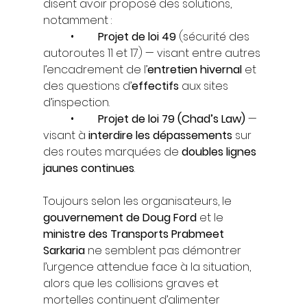
disent avoir proposé des solutions, 
notamment :
	•	
Projet de loi 49
 (sécurité des 
autoroutes 11 et 17) — visant entre autres 
l’encadrement de l’
entretien hivernal
 et 
des questions d’
effectifs
 aux sites 
d’inspection.
	•	
Projet de loi 79 (Chad’s Law)
 — 
visant à 
interdire les dépassements
 sur 
des routes marquées de 
doubles lignes 
jaunes continues
.
Toujours selon les organisateurs, le 
gouvernement de Doug Ford
 et le 
ministre des Transports Prabmeet 
Sarkaria
 ne semblent pas démontrer 
l’urgence attendue face à la situation, 
alors que les collisions graves et 
mortelles continuent d’alimenter 