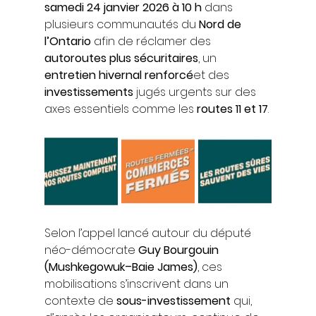
samedi 24 janvier 2026 à 10 h
 dans 
plusieurs communautés du 
Nord de 
l’Ontario
 afin de réclamer des 
autoroutes plus sécuritaires
, un 
entretien hivernal renforcé
et des 
investissements
 jugés urgents sur des 
axes essentiels comme les 
routes 11 et 17
.
Selon l’appel lancé autour du député 
néo-démocrate 
Guy Bourgouin 
(Mushkegowuk–Baie James)
, ces 
mobilisations s’inscrivent dans un 
contexte de 
sous-investissement
 qui, 