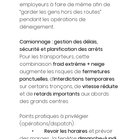
employeurs à faire de même afin de 
“garder les gens hors des routes” 
pendant les opérations de 
déneigement.
Camionnage : gestion des délais, 
sécurité et planification des arrêts
Pour les transporteurs, cette 
combinaison 
froid extrême + neige
augmente les risques de 
fermetures 
ponctuelles
, d’
interdictions temporaires
sur certains tronçons, de 
vitesse réduite
et de 
retards importants
 aux abords 
des grands centres.
Points pratiques à privilégier 
(opérations/dispatch) :
	•	
Revoir les horaires
 et prévoir 
des marges : la fenêtre 
dimanche–lundi