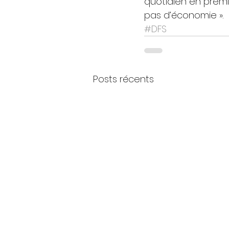
quotidien en premiè
pas d’économie ».
#DFS
Posts récents