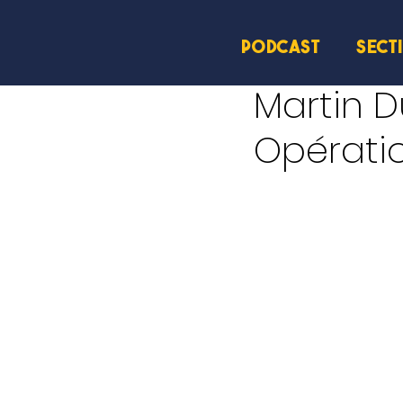
PODCAST
SECT
14 nov. 2024
1 min de le
Martin 
Opérati