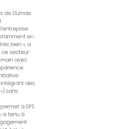
es de Dumais 
t 
’entreprise 
 notamment en 
rès bien », a 
 ce secteur. 
a main avec 
xpérience 
itiative 
 intégrant des 
») sans 
 permet à DFS 
, a tenu à 
engagement 