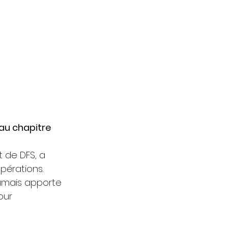
au chapitre 
t de DFS, a 
érations. 
umais apporte 
our 