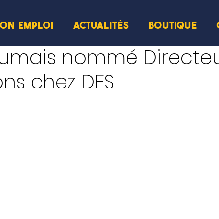
ION EMPLOI
ACTUALITÉS
BOUTIQUE
cture
Dumais nommé Directeu
ons chez DFS