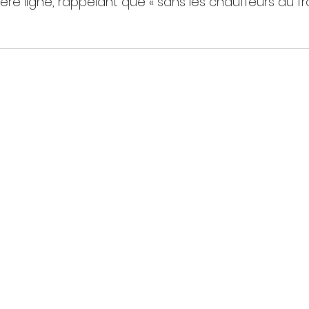
re ligne, rappelant que « sans les chauffeurs au front