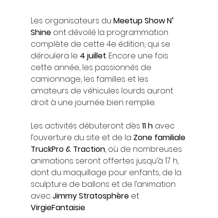
Les organisateurs du 
Meetup Show N’ 
Shine
 ont dévoilé la programmation 
complète de cette 4e édition, qui se 
déroulera le 
4 juillet
. Encore une fois 
cette année, les passionnés de 
camionnage, les familles et les 
amateurs de véhicules lourds auront 
droit à une journée bien remplie.
Les activités débuteront dès 
11 h
 avec 
l’ouverture du site et de la 
Zone familiale 
TruckPro & Traction
, où de nombreuses 
animations seront offertes jusqu’à 17 h, 
dont du maquillage pour enfants, de la 
sculpture de ballons et de l’animation 
avec 
Jimmy Stratosphère
 et 
VirgieFantaisie
.