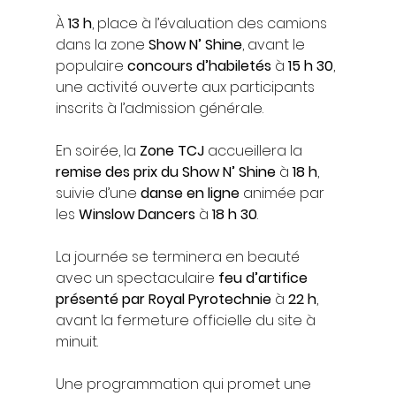
À 
13 h
, place à l’évaluation des camions 
dans la zone 
Show N’ Shine
, avant le 
populaire 
concours d’habiletés
 à 
15 h 30
, 
une activité ouverte aux participants 
inscrits à l’admission générale.
En soirée, la 
Zone TCJ
 accueillera la 
remise des prix du Show N’ Shine
 à 
18 h
, 
suivie d’une 
danse en ligne
 animée par 
les 
Winslow Dancers
 à 
18 h 30
.
La journée se terminera en beauté 
avec un spectaculaire 
feu d’artifice 
présenté par Royal Pyrotechnie
 à 
22 h
, 
avant la fermeture officielle du site à 
minuit.
Une programmation qui promet une 