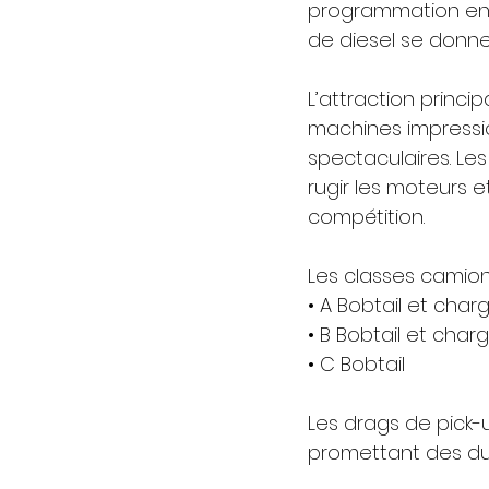
programmation enc
de diesel se donn
L’attraction princ
machines impressio
spectaculaires. Le
rugir les moteurs 
compétition.
Les classes camion
• A Bobtail et char
• B Bobtail et char
• C Bobtail
Les drags de pick
promettant des due