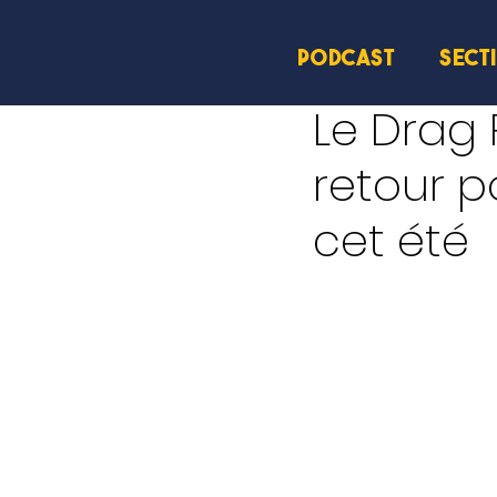
PODCAST
SECT
28 mai
2 min de lectur
Le Drag
retour p
cet été