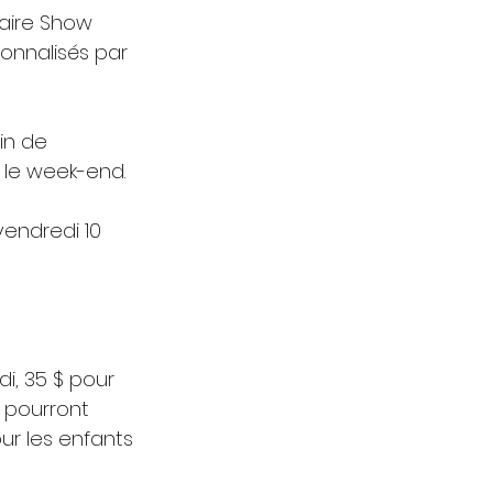
laire Show 
onnalisés par 
in de 
 le week-end.
vendredi 10 
i, 35 $ pour 
s pourront 
our les enfants 