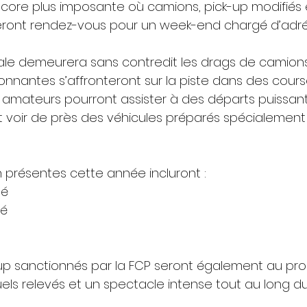
ore plus imposante où camions, pick-up modifiés 
eront rendez-vous pour un week-end chargé d’adré
ipale demeurera sans contredit les drags de camions,
nnantes s’affronteront sur la piste dans des cours
s amateurs pourront assister à des départs puissan
et voir de près des véhicules préparés spécialement 
 présentes cette année incluront :
gé
gé
-up sanctionnés par la FCP seront également au pr
ls relevés et un spectacle intense tout au long d