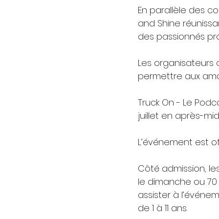
En parallèle des co
and Shine réuniss
des passionnés pr
Les organisateurs o
permettre aux amat
Truck On - Le Podc
juillet en après-mid
L’événement est of
Côté admission, les
le dimanche ou 70 $
assister à l’événem
de 1 à 11 ans.