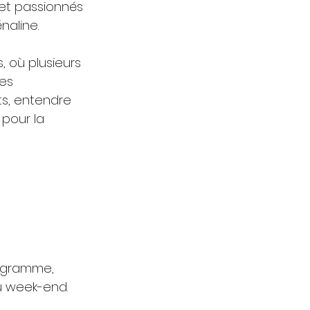
et passionnés 
naline.
 où plusieurs 
es 
ts, entendre 
pour la 
ogramme, 
u week-end.