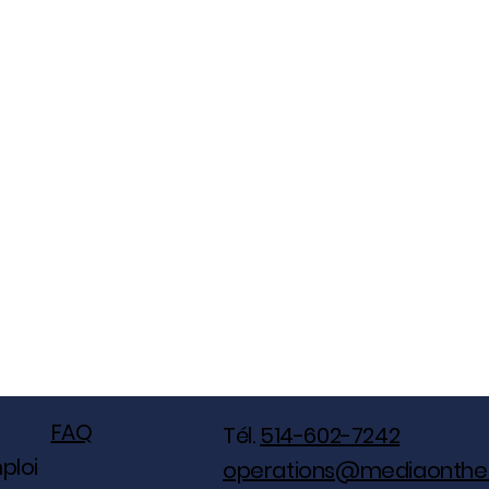
FAQ
Tél.
514-602-7242
ploi
operations@mediaonthe