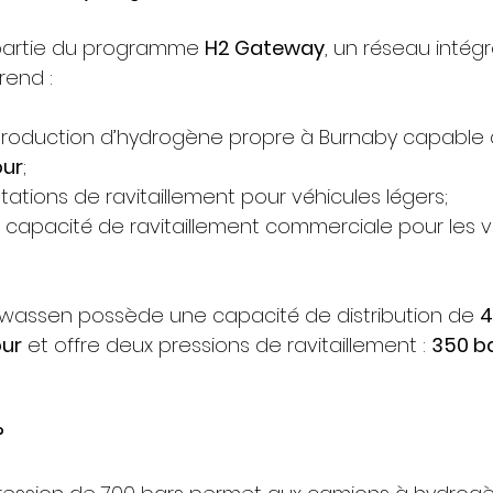
 partie du programme 
H2 Gateway
, un réseau intég
rend :
production d’hydrogène propre à Burnaby capable 
our
;
ations de ravitaillement pour véhicules légers;
capacité de ravitaillement commerciale pour les v
wwassen possède une capacité de distribution de 
4
our
 et offre deux pressions de ravitaillement : 
350 ba
?