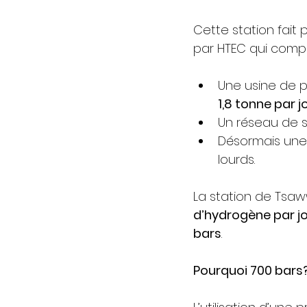
Cette station fait
par HTEC qui comp
Une usine de 
1,8 tonne par j
Un réseau de st
Désormais une 
lourds.
La station de Tsa
d’hydrogène par j
bars
.
Pourquoi 700 bars