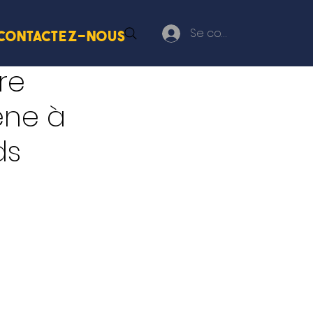
Se connecter
Contactez-nous
re
ène à
ds