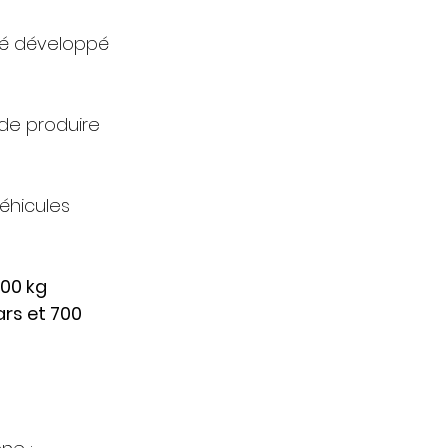
ré développé 
de produire 
éhicules 
00 kg 
rs et 700 