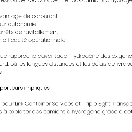
e pression de 700 bars permet aux camions à hydrogè
vantage de carburant;
eur autonomie;
arrêts de ravitaillement;
r efficacité opérationnelle.
ique rapproche davantage l’hydrogène des exigenc
ourd, où les longues distances et les délais de livra
.
sporteurs impliqués
bour Link Container Services⁠ et  Triple Eight Transpo
s à exploiter des camions à hydrogène grâce à cet