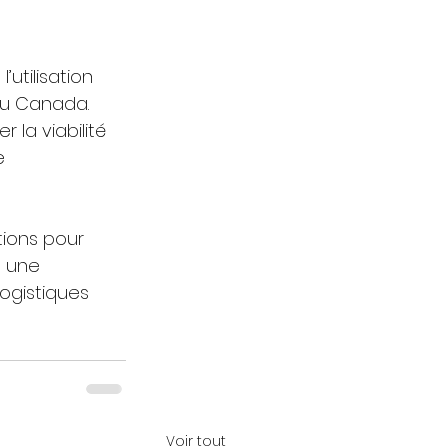
utilisation 
u Canada. 
 la viabilité 
e 
ions pour 
e une 
ogistiques 
Voir tout