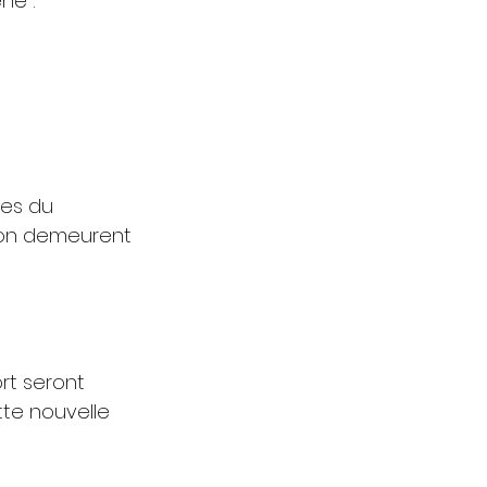
ne :
es du 
ison demeurent 
rt⁠ seront 
te nouvelle 