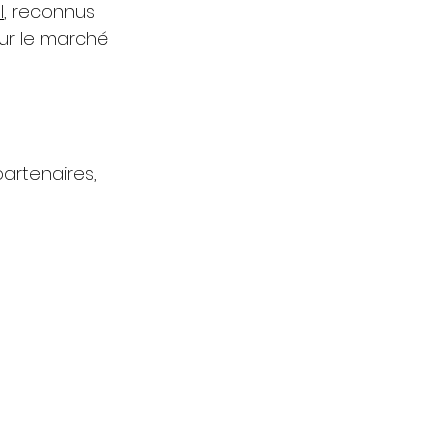
l
, reconnus 
ur le marché 
artenaires, 