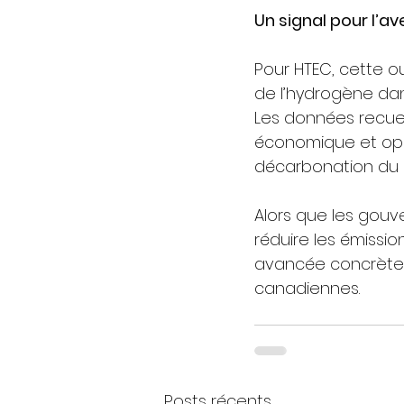
Un signal pour l’av
Pour HTEC, cette ou
de l’hydrogène da
Les données recueil
économique et opér
décarbonation du
Alors que les gouv
réduire les émissio
avancée concrète v
canadiennes.
Posts récents