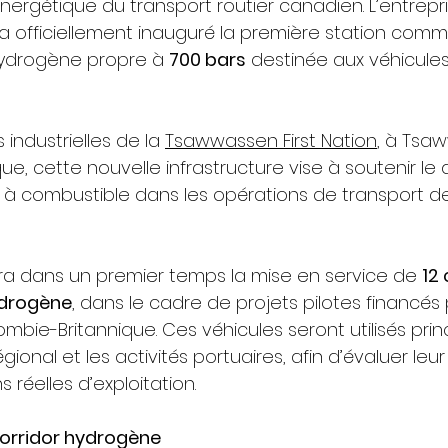
énergétique du transport routier canadien. L’entrepr
a officiellement inauguré la première station comm
hydrogène propre à 
700 bars
 destinée aux véhicules
 industrielles de la 
Tsawwassen First Nation
, à Tsa
e, cette nouvelle infrastructure vise à soutenir le
 à combustible dans les opérations de transport d
ra dans un premier temps la mise en service de 
12
ydrogène
, dans le cadre de projets pilotes financés 
mbie-Britannique. Ces véhicules seront utilisés pri
égional et les activités portuaires, afin d’évaluer le
 réelles d’exploitation.
corridor hydrogène