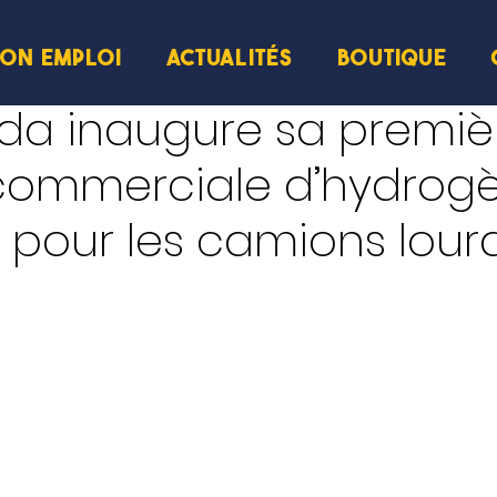
ION EMPLOI
ACTUALITÉS
BOUTIQUE
da inaugure sa premiè
 commerciale d’hydrog
 pour les camions lour