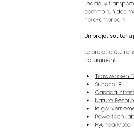
Les deux transport
comme l’un des mod
nord-américain.
Un projet soutenu 
Le projet a été re
notamment :
Tsawwassen Fir
Sunoco LP⁠;
Canada Infrast
Natural Resou
le gouverneme
Powertech Labs
Hyundai Motor