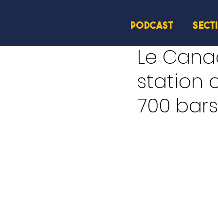
PODCAST
SECT
18 juin
2 min de lecture
Le Cana
station
700 bars