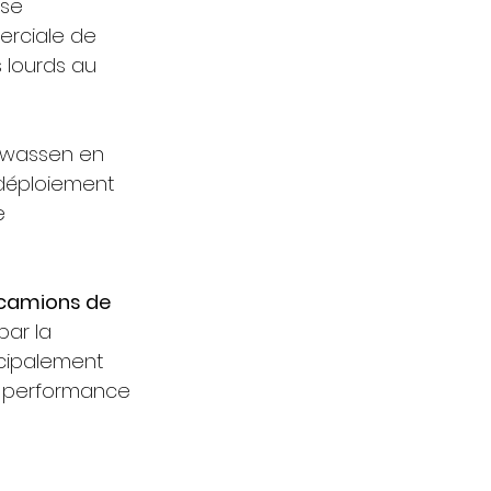
ise 
erciale de 
 lourds au 
wwassen en 
 déploiement 
e 
 camions de 
par la 
ncipalement 
ur performance 