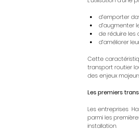
L’utilisation d’un
d’emporter da
d’augmenter l
de réduire les 
d’améliorer leu
Cette caractérist
transport routier l
des enjeux majeurs
Les premiers tran
Les entreprises  Har
parmi les première
installation.