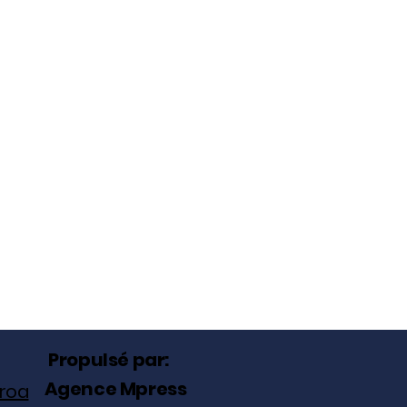
Propulsé par:
Agence Mpress
roa