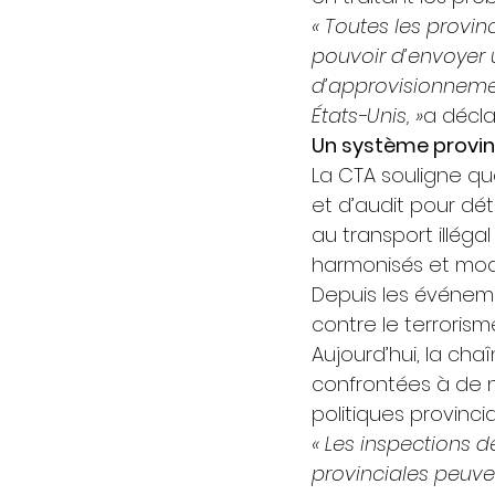
« Toutes les provi
pouvoir d’envoyer 
d’approvisionnemen
États-Unis, »
a décla
Un système provin
La CTA souligne qu
et d’audit pour déte
au transport illég
harmonisés et mode
Depuis les événemen
contre le terrorism
Aujourd’hui, la ch
confrontées à de 
politiques provincia
« Les inspections 
provinciales peuve