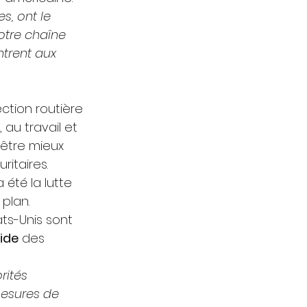
, ont le 
otre chaîne 
trent aux 
ction routière 
 au travail et 
 être mieux 
itaires. 
 été la lutte 
plan. 
ts-Unis sont 
ide
 des 
rités 
mesures de 