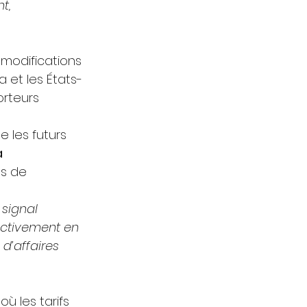
t, 
modifications 
 et les États-
orteurs 
e les futurs 
 
s de 
signal 
ectivement en 
’affaires 
 les tarifs 