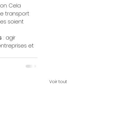
on. Cela 
e transport 
nes soient 
s
 : agir 
ntreprises et 
Voir tout