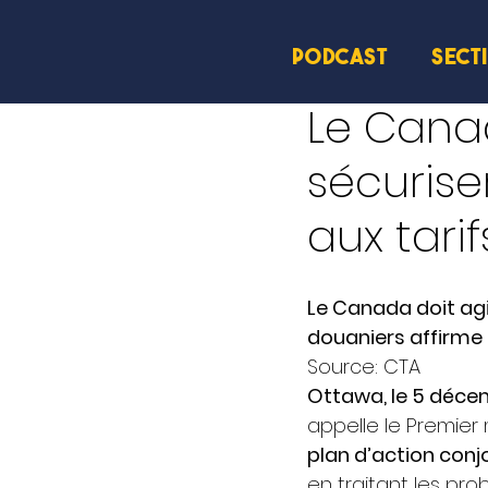
PODCAST
SECT
11 déc. 2024
2 min de le
Le Canad
sécurise
aux tari
Le Canada doit agir
douaniers affirme 
Source: CTA 
Ottawa, le 5 déc
appelle le Premier 
plan d’action conj
en traitant les pro