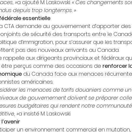
aces, »
a ajouté M. Laskowski. 
« Ces changements son
dus depuis trop longtemps. »
fédérale essentielle
, la CTA demande au gouvernement d’apporter des 
joints de sécurité des transports entre le Canada
politique d’immigration, pour s’assurer que les transp
ofitent pas des nouveaux arrivants au Canada. 
ance rappelle aux dirigeants provinciaux et fédéraux qu
 être perçus comme des occasions de 
renforcer la
onomique
 du Canada face aux menaces récurrente
onnistes américaines. 
sidérer les menaces de tarifs douaniers comme un 
 niveaux de gouvernement doivent se préparer coll
esures budgétaires qui rendent notre communauté d
itive, »
a insisté M. Laskowski. 
l’avenir
iciper un environnement commercial en mutation, où