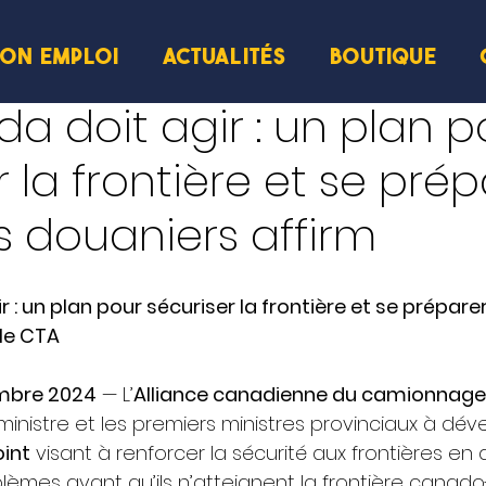
ION EMPLOI
ACTUALITÉS
BOUTIQUE
cture
a doit agir : un plan p
r la frontière et se prép
fs douaniers affirm
 : un plan pour sécuriser la frontière et se préparer
le CTA
embre 2024
 — L’
Alliance canadienne du camionnage
ministre et les premiers ministres provinciaux à dév
oint
 visant à renforcer la sécurité aux frontières en
blèmes avant qu’ils n’atteignent la frontière canado