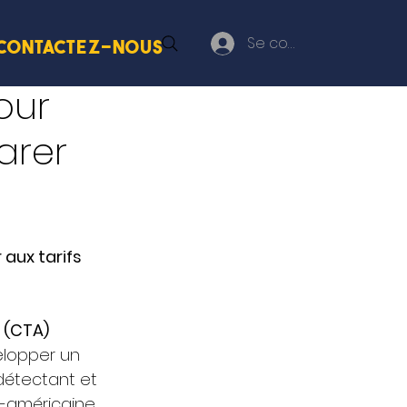
Se connecter
Contactez-nous
our
arer
 aux tarifs 
 (CTA)
elopper un 
 détectant et 
-américaine. 