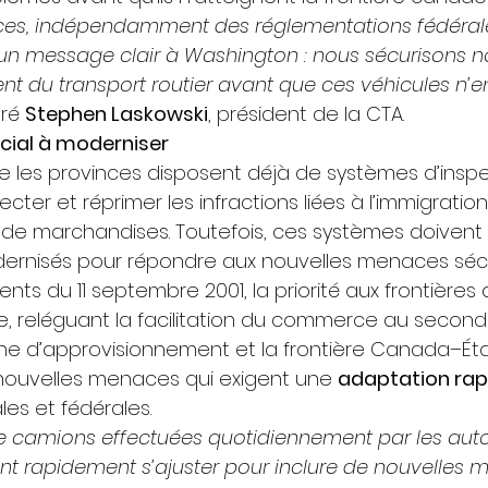
nces, indépendamment des réglementations fédérales
un message clair à Washington : nous sécurisons n
t du transport routier avant que ces véhicules n’en
ré 
Stephen Laskowski
, président de la CTA. 
cial à moderniser
e les provinces disposent déjà de systèmes d’inspe
cter et réprimer les infractions liées à l’immigration,
al de marchandises. Toutefois, ces systèmes doivent
rnisés pour répondre aux nouvelles menaces sécur
ts du 11 septembre 2001, la priorité aux frontières a
e, reléguant la facilitation du commerce au second 
aîne d’approvisionnement et la frontière Canada–Éta
nouvelles menaces qui exigent une 
adaptation rap
les et fédérales. 
de camions effectuées quotidiennement par les auto
nt rapidement s’ajuster pour inclure de nouvelles 