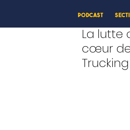
PODCAST
SECT
5 déc. 2024
2 min de le
La lutte
cœur de
Trucking