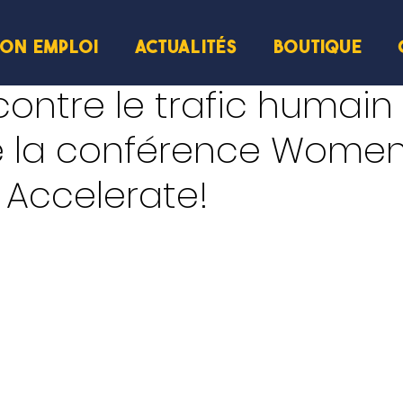
ION EMPLOI
ACTUALITÉS
BOUTIQUE
cture
 contre le trafic humain
 la conférence Women
 Accelerate!