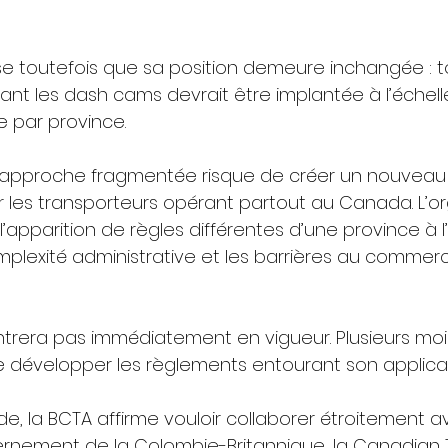
ise toutefois que sa position demeure inchangée : t
ant les dash cams devrait être implantée à l’échell
e par province.
e approche fragmentée risque de créer un nouveau
 les transporteurs opérant partout au Canada. L’or
apparition de règles différentes d’une province à l’
lexité administrative et les barrières au commer
entrera pas immédiatement en vigueur. Plusieurs moi
e développer les règlements entourant son applicat
e, la BCTA affirme vouloir collaborer étroitement a
rnement de la Colombie-Britannique, la Canadian T