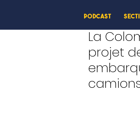
PODCAST
SECT
26 mai
1 min de lecture
La Colo
projet d
embarqué
camions