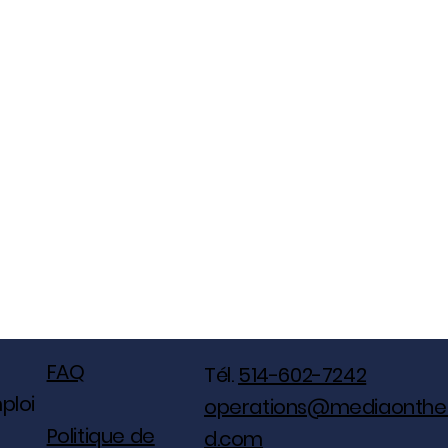
FAQ
Tél.
514-602-7242
ploi
operations@mediaonthe
Politique de
d.com