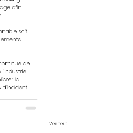
age afin 
.
nnable soit 
ipements 
continue de 
’industrie 
orer la 
d’incident.
Voir tout