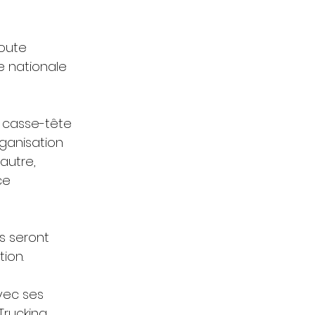
oute 
e nationale 
 casse-tête 
ganisation 
autre, 
ce 
s seront 
ion.
vec ses 
rucking 