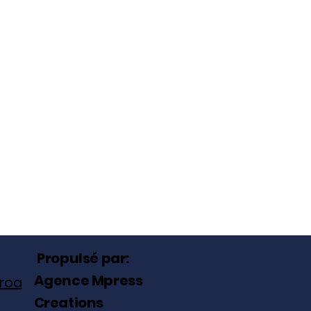
Propulsé par:
Agence Mpress
roa
Creations