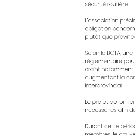
sécurité routière.
L’association préc
obligation concern
plutôt que provinc
Selon la BCTA, un
réglementaire pour
craint notamment l’
augmentant la comp
interprovincial.
Le projet de loi n’
nécessaires afin d
Durant cette périod
membres, le gouve