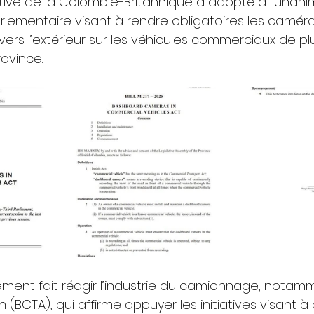
tive de la Colombie-Britannique a adopté à l’unanim
 parlementaire visant à rendre obligatoires les camé
ers l’extérieur sur les véhicules commerciaux de plu
rovince.
ment fait réagir l’industrie du camionnage, notamm
 (BCTA), qui affirme appuyer les initiatives visant à 