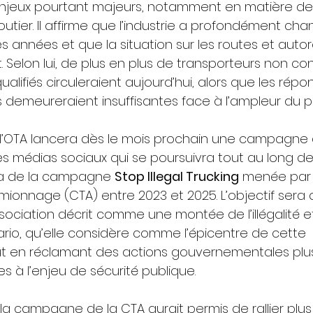
njeux pourtant majeurs, notamment en matière de 
outier. Il affirme que l’industrie a profondément ch
es années et que la situation sur les routes et autor
it. Selon lui, de plus en plus de transporteurs non c
lifiés circuleraient aujourd’hui, alors que les répo
demeureraient insuffisantes face à l’ampleur du p
 l’OTA lancera dès le mois prochain une campagne 
 les médias sociaux qui se poursuivra tout au long de
rera de la campagne 
Stop Illegal Trucking
 menée par l
onnage (CTA) entre 2023 et 2025. L’objectif sera 
sociation décrit comme une montée de l’illégalité e
rio, qu’elle considère comme l’épicentre de cette 
ut en réclamant des actions gouvernementales plus
es à l’enjeu de sécurité publique.
la campagne de la CTA aurait permis de rallier plus