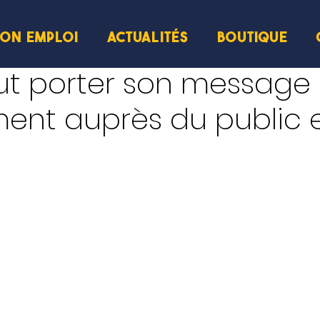
ION EMPLOI
ACTUALITÉS
BOUTIQUE
re
ut porter son message
ment auprès du public 