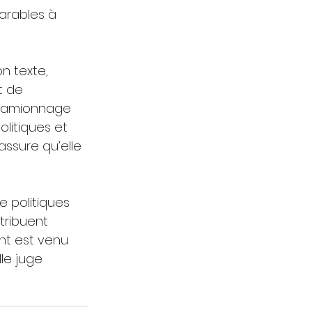
arables à 
n texte, 
t de 
u camionnage 
litiques et 
assure qu’elle 
 politiques 
tribuent 
nt est venu 
le juge 