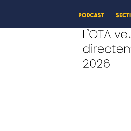
PODCAST
SECT
14 mars
2 min de lectu
L’OTA ve
directe
2026