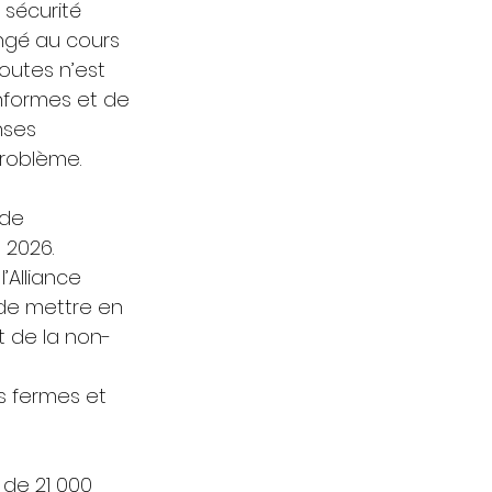
sécurité 
angé au cours 
outes n’est 
onformes et de 
nses 
roblème.
de 
 2026. 
’Alliance 
de mettre en 
t de la non-
 fermes et 
 de 21 000 