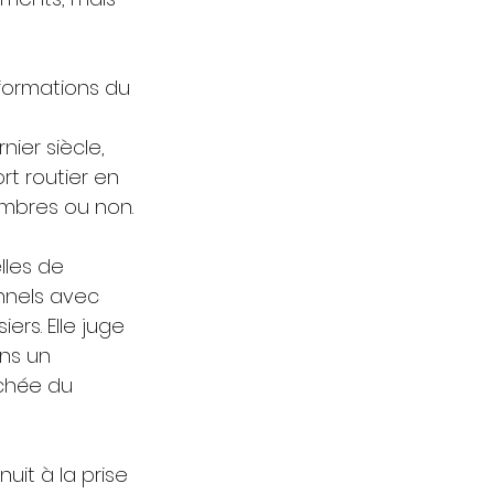
sformations du 
 
nier siècle, 
rt routier en 
embres ou non.
lles de 
nnels avec 
ers. Elle juge 
ns un 
chée du 
it à la prise 