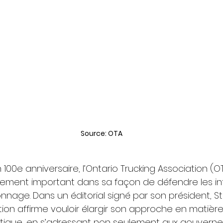
Source: OTA
 100e anniversaire, l’Ontario Trucking Association (
ment important dans sa façon de défendre les int
onnage. Dans un éditorial signé par son président, 
ation affirme vouloir élargir son approche en matièr
itique, en s’adressant non seulement aux gouvern