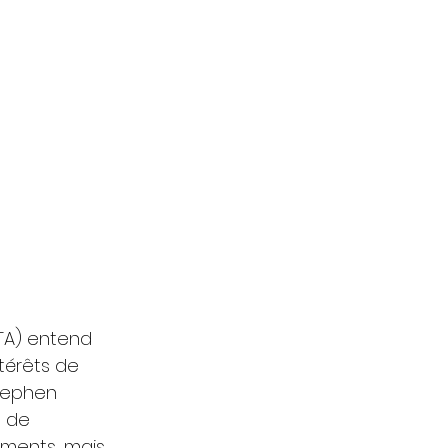
OTA) entend 
érêts de 
Stephen 
e de 
ements, mais 