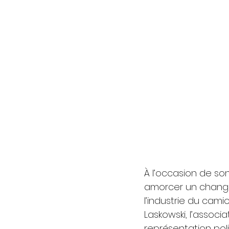
À l’occasion de son
amorcer un change
l’industrie du cami
Laskowski, l’associ
représentation pol