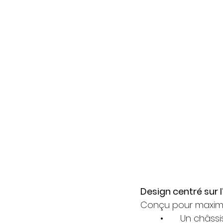
Design centré sur 
Conçu pour maximise
	•	Un châssis préconfiguré pour accueillir différents types de bennes à 