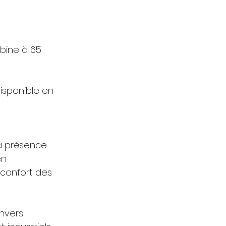
la présence 
n 
 confort des 
nvers 