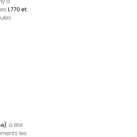
y a 
es 
L770 et 
ules 
se)
, a été 
ements les 