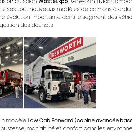
asion du salon 
WasteExpo
, Kenworth Truck Compan
oilé ses tout nouveaux modèles de camions à ordur
ne évolution importante dans le segment des véhic
 gestion des déchets.
 un modèle 
Low Cab Forward (cabine avancée bas
obustesse, maniabilité et confort dans les environn