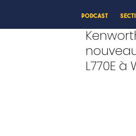
PODCAST
SECT
8 mai 2025
2 min de le
Kenworth
nouveau
L770E à