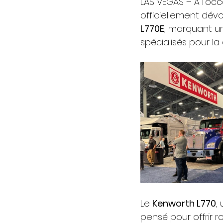
LAS VEGAS – À l’occ
officiellement dév
L770E
, marquant u
spécialisés pour la
Le 
Kenworth L770
,
pensé pour offrir r