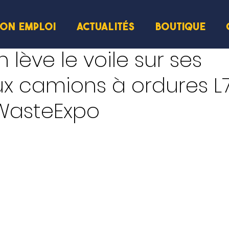
ION EMPLOI
ACTUALITÉS
BOUTIQUE
cture
 lève le voile sur ses
x camions à ordures L7
 WasteExpo