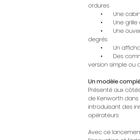
ordures
	•	Une ca
	•	Une gril
	•	Une ouverture de porte à 90 degrés et une inclinaison de cabine à 65 
degrés
	•	Un aff
	•	Des commandes centralisées et une disposition de cabine disponible en 
version simple ou 
Un modèle complé
Présenté aux côtés
de Kenworth dans l
introduisant des in
opérateurs.
Avec ce lancement