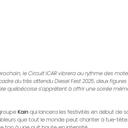
 prochain, le Circuit ICAR vibrera au rythme des mote
cadre du très attendu Diesel Fest 2025, deux figure
le québécoise s’apprêtent à offrir une soirée mém
 groupe 
Kain
 qui lancera les festivités en début de s
bleurs que tout le monde peut chanter à tue-tête.
e ton à une nuit haute en intensité.