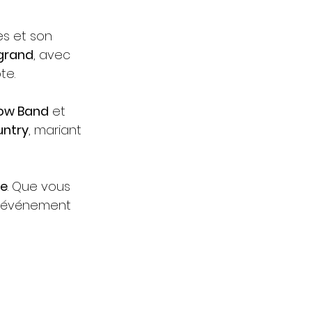
s et son 
 grand
, avec 
te.
low Band
 et 
untry
, mariant 
ue
. Que vous 
 événement 