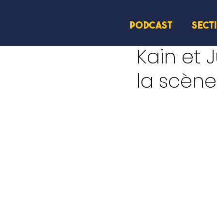
PODCAST
SECT
5 mai 2025
1 min de lec
Kain et 
la scène