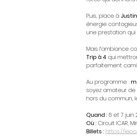
Puis, place à 
Justi
énergie contagieus
une prestation qui 
Mais l’ambiance c
Trip à 4
 qui mettro
parfaitement camio
Au programme : 
mu
soyez amateur de
hors du commun, le D
Quand :
 6 et 7 juin
Où :
 Circuit ICAR, M
Billets :
https://lep