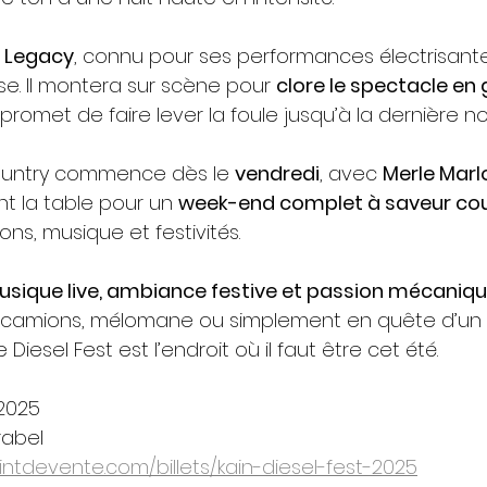
n Legacy
, connu pour ses performances électrisante
e. Il montera sur scène pour 
clore le spectacle en
promet de faire lever la foule jusqu’à la dernière no
ountry commence dès le 
vendredi
, avec 
Merle Mar
nt la table pour un 
week-end complet à saveur co
ns, musique et festivités.
sique live, ambiance festive et passion mécaniq
 camions, mélomane ou simplement en quête d’un
iesel Fest est l’endroit où il faut être cet été.
 2025
irabel
ointdevente.com/billets/kain-diesel-fest-2025