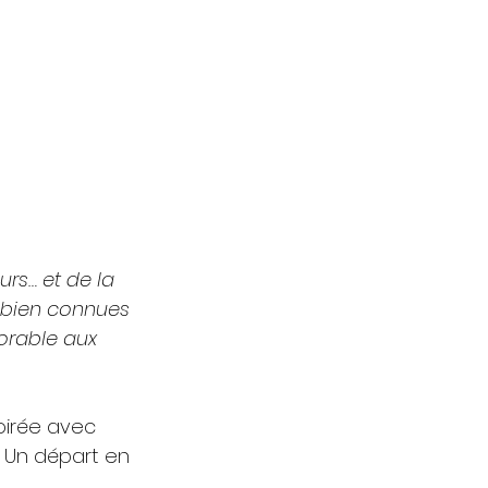
urs… et de la 
s bien connues 
orable aux 
oirée avec 
 Un départ en 