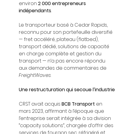
environ 
2 000 entrepreneurs 
indépendants
.
Le transporteur basé à Cedar Rapids, 
reconnu pour son portefeuille diversifié 
— fret accéléré, plateau (flatbed), 
transport dédié, solutions de capacité 
en charge complète et gestion du 
transport — n’a pas encore répondu 
aux demandes de commentaires de 
FreightWaves
.
Une restructuration qui secoue l’industrie
CRST avait acquis 
BCB Transport
 en 
mars 2023, affirmant à l’époque que 
l’entreprise serait intégrée à sa division 
“capacity solutions”, chargée d’offrir des 
services de fourgon sec, réfrigéré et 