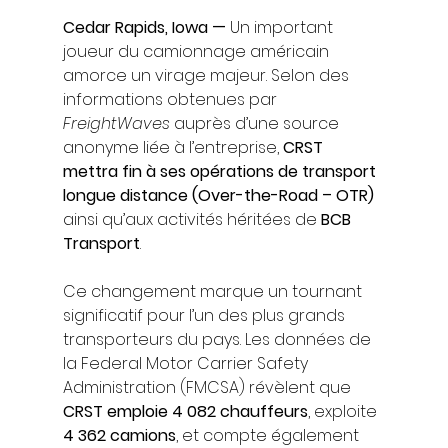
Cedar Rapids, Iowa —
 Un important 
joueur du camionnage américain 
amorce un virage majeur. Selon des 
informations obtenues par 
FreightWaves
 auprès d’une source 
anonyme liée à l’entreprise, 
CRST 
mettra fin à ses opérations de transport 
longue distance (Over-the-Road – OTR)
ainsi qu’aux activités héritées de 
BCB 
Transport
.
Ce changement marque un tournant 
significatif pour l’un des plus grands 
transporteurs du pays. Les données de 
la Federal Motor Carrier Safety 
Administration (FMCSA) révèlent que 
CRST emploie 4 082 chauffeurs
, exploite 
4 362 camions
, et compte également 