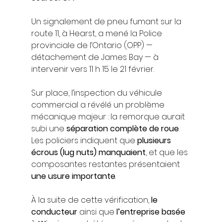
Un signalement de pneu fumant sur la 
route 11, à Hearst, a mené la Police 
provinciale de l’Ontario (OPP) — 
détachement de James Bay — à 
intervenir vers 11 h 15 le 21 février.
Sur place, l’inspection du véhicule 
commercial a révélé un problème 
mécanique majeur : la remorque aurait 
subi une 
séparation complète de roue
. 
Les policiers indiquent que 
plusieurs 
écrous (lug nuts) manquaient
, et que les 
composantes restantes présentaient 
une usure importante
.
À la suite de cette vérification, 
le 
conducteur
 ainsi que 
l’entreprise basée 