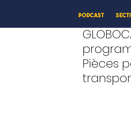
PODCAST
SECT
26 nov. 2025
1 min de le
GLOBOCA
programm
Pièces p
transpor