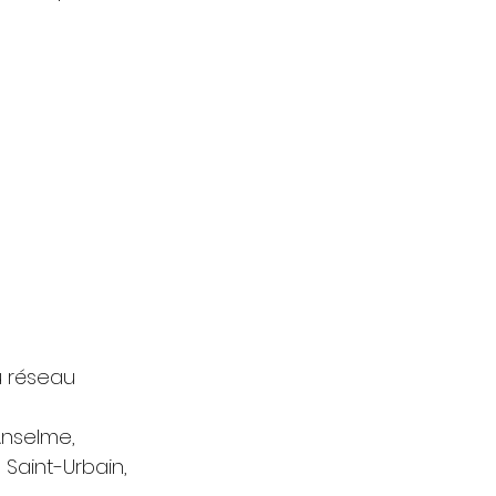
u réseau 
-Anselme,
à Saint-Urbain, 