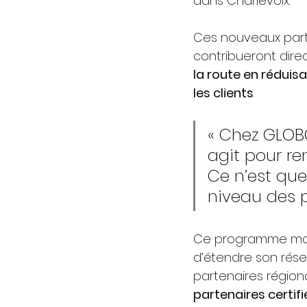
dans Charlevoix.
Ces nouveaux parte
contribueront dire
la route en réduisa
les clients
.
« Chez GLOBO
agit pour ren
Ce n’est que
niveau des p
Ce programme marq
d’étendre son rése
partenaires région
partenaires certifi