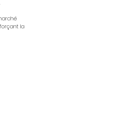
.
marché 
orçant la 