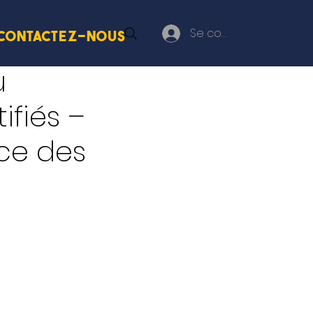
Se connecter
Contactez-nous
u
fiés –
ice des