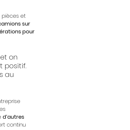
 pièces et 
camions sur 
pérations pour 
et on 
positif. 
s au 
reprise 
es 
e 
d’autres 
rt continu 