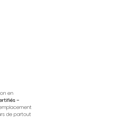
ion en 
tifiés – 
e remplacement 
urs de partout 