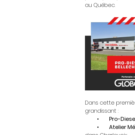
au Québec.
Dans cette premièr
grandissant :
	•	
Pro-Diese
	•	
Atelier M