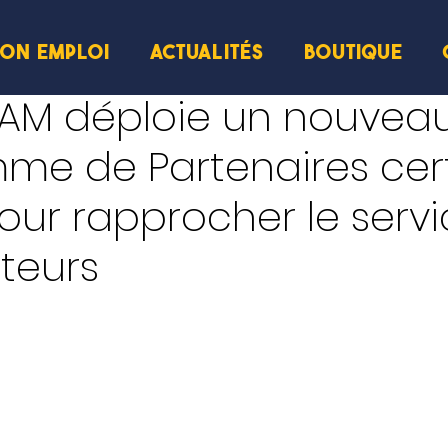
ION EMPLOI
ACTUALITÉS
BOUTIQUE
cture
M déploie un nouvea
e de Partenaires certi
our rapprocher le serv
teurs