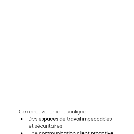
Ce renouvellement souligne :
Des 
espaces de travail impeccables
et sécuritaires
Une 
communication client proactive 