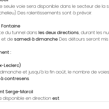
ne seule voie sera disponible dans le secteur de la so
ichelieu). Des ralentissements sont à prévoir.
a Fontaine
e du tunnel dans 
les deux directions
, durant les nu
 et de 
samedi à dimanche
. Des détours seront mis
ment :
x-Leclerc)
dimanche et jusqu’à la fin août, le nombre de voies 
n à contresens
.
nt Serge-Marcil
 disponible en direction 
est
.