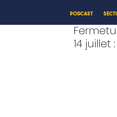
PODCAST
SECT
11 juil. 2025
1 min de lect
Fermetur
14 juille