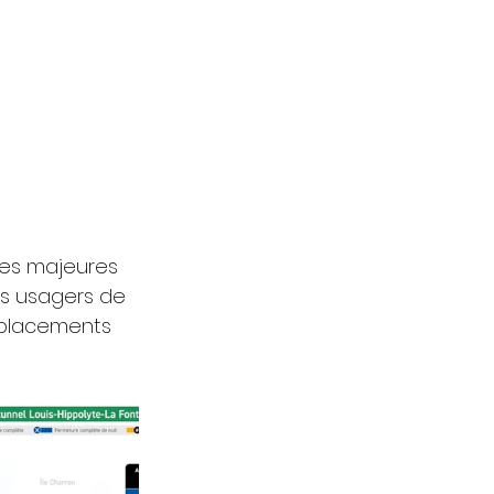
aves majeures 
es usagers de 
déplacements 