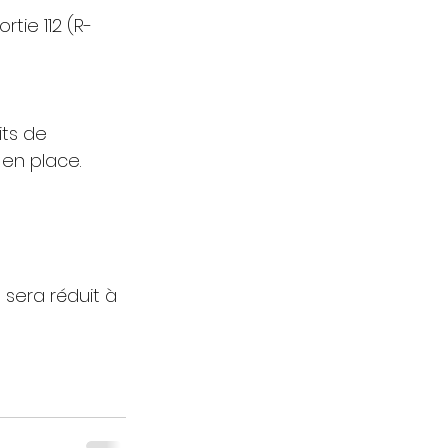
rtie 112 (R-
its de 
 en place.
sera réduit à 