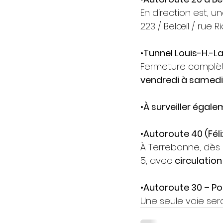
En direction est, u
223 / Belœil / rue R
•
Tunnel Louis-H.-L
Fermeture complèt
vendredi à samedi
•
À surveiller égale
•
Autoroute 40 (Féli
À Terrebonne, dès 
5, avec 
circulatio
•
Autoroute 30 – Po
Une seule voie sera