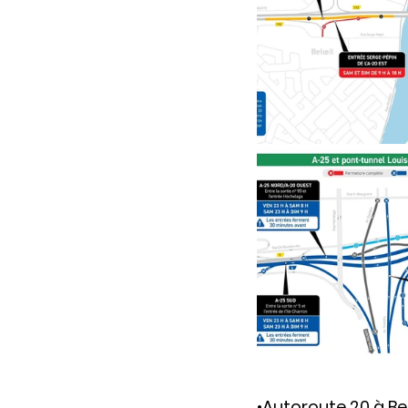
•
Autoroute 20 à Bel