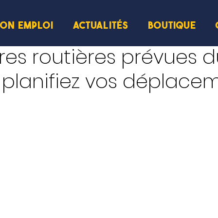
ION EMPLOI
ACTUALITÉS
BOUTIQUE
ure
es routières prévues du
t : planifiez vos déplac